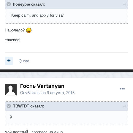
honeypie сказал:
"Keep calm, and apply for visa"
Наболело?
спасибо!
Quote
Гость Vartanyan
Опубликовано
9 августа, 2013
TBWTDT сказал:
9
мой десятый...прогресс на лицо