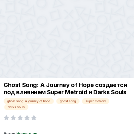
Ghost Song: A Journey of Hope создается
под влиянием Super Metroid и Darks Souls
ghost song: a journey of hope
ghost song
super metroid
darks souls
Автор
Новостник