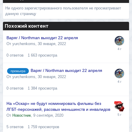
Ни одного зарегистрированного пользователя не просматривает
данную страницу
Похожий контент
Варяг / Northman выходит 22 апреля
От
yurchenkoms
,
30 января, 2022
0
ответов
1 663
просмотра
Варяг / Northman выходит 22 апреля
премьера
От
yurchenkoms
,
30 января, 2022
0
ответов
1 384
просмотра
На «Оскар» не будут номинировать фильмы без
ЛГБТ-персонажей, расовых меньшинств и инвалидов
От
Новостник
,
9 сентября, 2020
5
ответов
1 759
просмотров