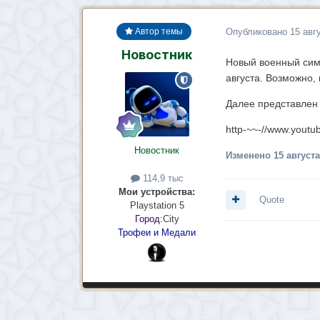
Опубликовано
15 авг
Автор темы
Новостник
Новый военный симу
августа. Возможно, 
Далее представлен 
http-~~-//www.yout
Новостник
Изменено
15 августа
114,9 тыс
Мои устройства:
Quote
Playstation 5
Город:
City
Трофеи и Медали