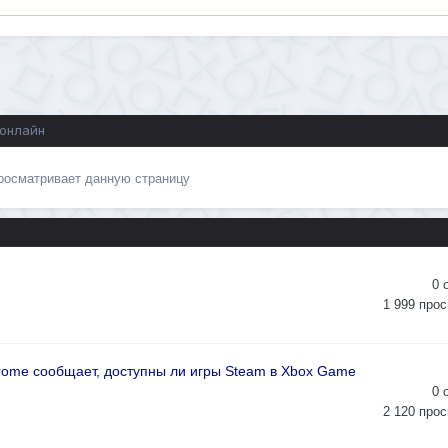
 онлайн
просматривает данную страницу
0
1 999
прос
ome сообщает, доступны ли игры Steam в Xbox Game
0
2 120
прос