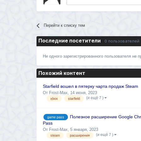
Перейти к списку тем
Последние посетители
0 пользователей
Ни одного зарегистрированного пользователя не 
Похожий контент
Starfield вошел в пятерку чарта продаж Steam
От
Frost-Max
,
14 июня, 2023
(и ещё 7 )
xbox
starfield
Полезное расширение Google Chr
game pass
Pass
От
Frost-Max
,
5 января, 2023
(и ещё 7 )
steam
расширения