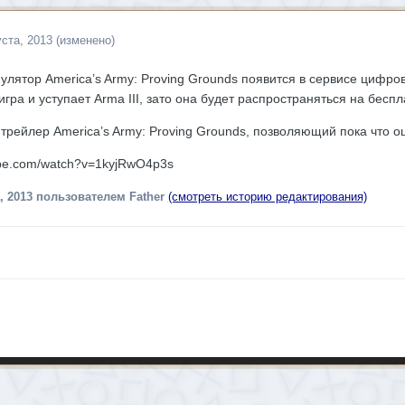
уста, 2013
(изменено)
лятор America’s Army: Proving Grounds появится в сервисе цифро
игра и уступает Arma III, зато она будет распространяться на бесп
трейлер America’s Army: Proving Grounds, позволяющий пока что 
ube.com/watch?v=1kyjRwO4p3s
, 2013
пользователем Father
(смотреть историю редактирования)