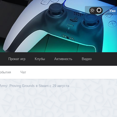
Уже
Прокат игр
Клубы
Активность
Видео
обытия
Чат
Army: Proving Grounds в Steam с 29 августа