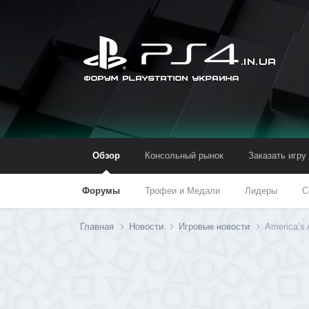
Обзор
Консольный рынок
Заказать игру
Форумы
Трофеи и Медали
Лидеры
С
Главная
Новости
Игровые новости
America’s 