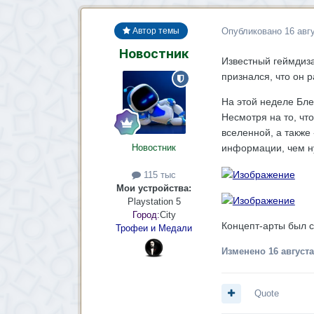
Опубликовано
16 авг
Автор темы
Новостник
Известный геймдиза
признался, что он 
На этой неделе Блез
Несмотря на то, что
вселенной, а также
Новостник
информации, чем н
115 тыс
Мои устройства:
Playstation 5
Город:
City
Концепт-арты был с
Трофеи и Медали
Изменено
16 августа
Quote