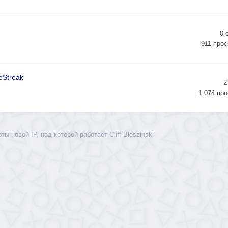
0
911
прос
eStreak
2
1 074
про
ты новой IP, над которой работает Cliff Bleszinski