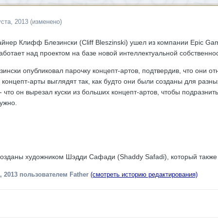
уста, 2013
(изменено)
йнер Клифф Блезински (Cliff Bleszinski) ушел из компании Epic Ga
работает над проектом на базе новой интеллектуальной собственнос
ински опубликовал парочку концепт-артов, подтвердив, что они отн
 концепт-арты выглядят так, как будто они были созданы для разны
 - что он вырезал куски из больших концепт-артов, чтобы подразни
ужно.
озданы художником Шэдди Сафади (Shaddy Safadi), который также р
, 2013
пользователем Father
(смотреть историю редактирования)