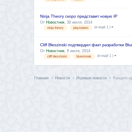
Ninja Theory скоро представит новую IP
От
Новостник
,
30 июля, 2014
(и ещё 1 )
ninja theory
playstation
Cliff Bleszinski подтвердил факт разработки Blu
От
Новостник
,
8 июля, 2014
(и ещё 1 )
cliff bleszinski
bluestreak
Главная
Новости
Игровые новости
Концепт-ар