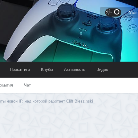
Уже
Прокат игр
Клубы
Активность
Видео
обытия
Чат
ты новой IP, над которой работает Cliff Bleszinski