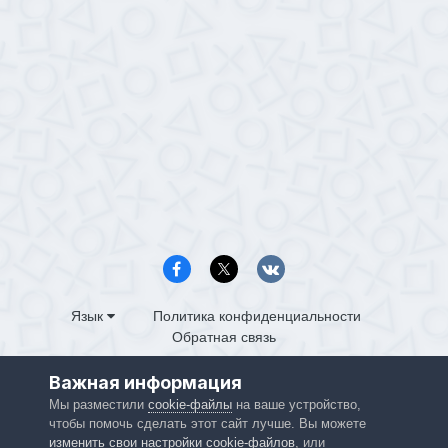
Язык
Политика конфиденциальности
Обратная связь
PS4.in.ua
Важная информация
Powered by Invision Community
Мы разместили
cookie-файлы
на ваше устройство,
чтобы помочь сделать этот сайт лучше. Вы можете
изменить свои настройки cookie-файлов
, или