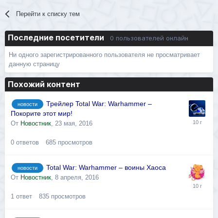
Перейти к списку тем
Последние посетители
0 пользователей онлайн
Ни одного зарегистрированного пользователя не просматривает
данную страницу
Похожий контент
Трейлер Total War: Warhammer –
новости
Покорите этот мир!
От
Новостник
,
23 мая, 2016
0
ответов
685
просмотров
Total War: Warhammer – воины Хаоса
новости
От
Новостник
,
8 апреля, 2016
1
ответ
835
просмотров