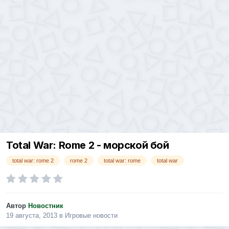
Total War: Rome 2 - морской бой
total war: rome 2
rome 2
total war: rome
total war
Автор
Новостник
19 августа, 2013
в
Игровые новости