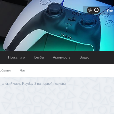
Уже
Прокат игр
Клубы
Активность
Видео
обытия
Чат
танский чарт: Payday 2 на первой позиции