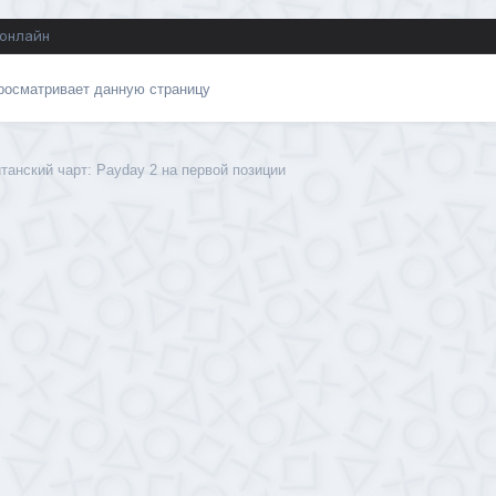
 онлайн
просматривает данную страницу
танский чарт: Payday 2 на первой позиции