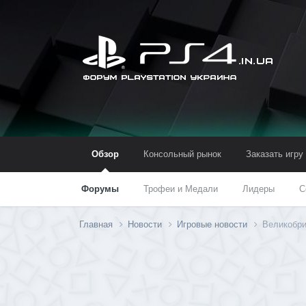
Обзор
Консольный рынок
Заказать игру
Форумы
Трофеи и Медали
Лидеры
С
Главная
Новости
Игровые новости
Великобри