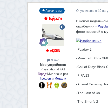
Опубликовано
19 авг
Автор темы
Буран
В новом недельном 
ограбления -
Payda
фоне новостей о мул
-Payday 2
ADMIN
-Minecraft: Xbox 360
9 тыс
Мои устройства:
-Call of Duty: Black 
Playstation 4 FAT
Город:
Миллиона роз
-FIFA 13
Трофеи и Медали
-Animal Crossing: N
-The Last of Us
-The Smurfs 2