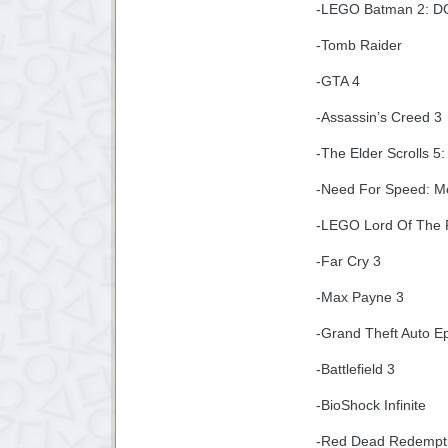
-LEGO Batman 2: D
-Tomb Raider
-GTA 4
-Assassin’s Creed 3
-The Elder Scrolls 5
-Need For Speed: M
-LEGO Lord Of The 
-Far Cry 3
-Max Payne 3
-Grand Theft Auto Ep
-Battlefield 3
-BioShock Infinite
-Red Dead Redemptio