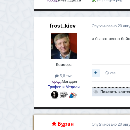
Город:
Киев\Одесса
frost_kiev
Опубликовано
20 авг
я бы вот чесно бой
Коммерс
Quote
5,8 тыс
Город:
Магадан
Трофеи и Медали
Показать конте
Буран
Опубликовано
20 авг