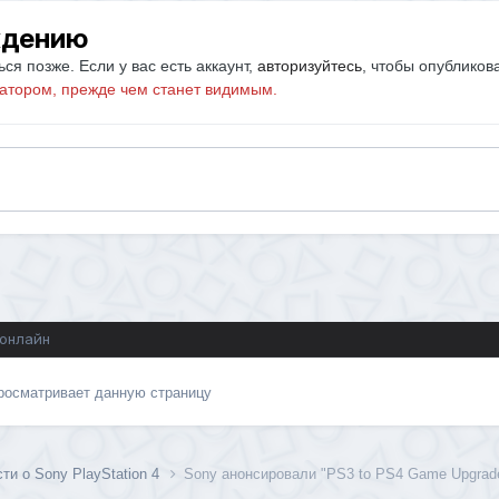
ждению
ся позже. Если у вас есть аккаунт,
авторизуйтесь
, чтобы опубликов
атором, прежде чем станет видимым.
 онлайн
просматривает данную страницу
ти о Sony PlayStation 4
Sony анонсировали "PS3 to PS4 Game Upgrad