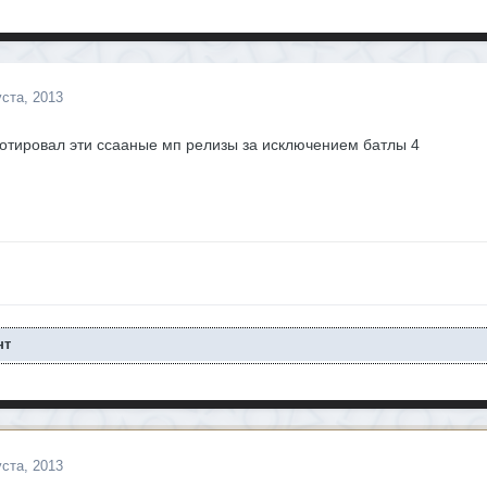
уста, 2013
котировал эти ссааные мп релизы за исключением батлы 4
нт
уста, 2013