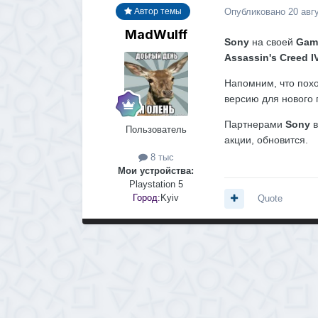
Опубликовано
20 авг
Автор темы
MadWulff
Sony
на своей
Gam
Assassin's Creed IV
Напомним, что пох
версию для нового 
Партнерами
Sony
в
Пользователь
акции, обновится.
8 тыс
Мои устройства:
Playstation 5
Город:
Kyiv
Quote