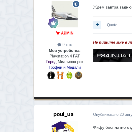
Ждем завтра задню
Quote
ADMIN
Не пишите мне в л
9 тыс
Мои устройства:
Playstation 4 FAT
Город:
Миллиона роз
Трофеи и Медали
poul_ua
Опубликовано
20 авг
Фифу бесплатно отд