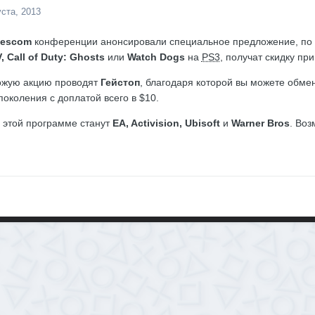
уста, 2013
escom
конференции анонсировали специальное предложение, по 
, Call of Duty: Ghosts
или
Watch Dogs
на
PS3
, получат скидку пр
ожую акцию проводят
Гейстоп
, благодаря которой вы можете обме
поколения с доплатой всего в $10.
 этой программе станут
EA, Activision, Ubisoft
и
Warner Bros
. Воз