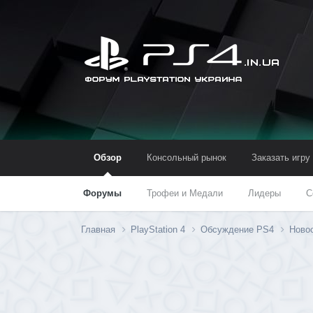
Обзор
Консольный рынок
Заказать игру
Форумы
Трофеи и Медали
Лидеры
С
Главная
PlayStation 4
Обсуждение PS4
Новос