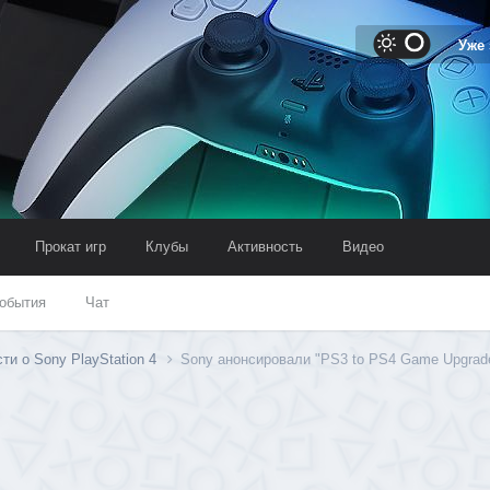
Уже
Прокат игр
Клубы
Активность
Видео
обытия
Чат
ти о Sony PlayStation 4
Sony анонсировали "PS3 to PS4 Game Upgrad