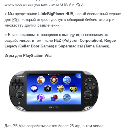
анонсирован выпуск комплекта GTA V и
PS3
.
> Мы представили
LittleBigPlanet HUB
, новый бесплатный сервис
для
PS3
, который откроет доступ к обширной библиотеке игр и
множеству других развлечений.
> Были показаны готовящиеся к выходу игры независимых
разработчиков, в том числе
FEZ
(
Polytron Corporation
),
Rogue
Legacy
(
Cellar Door Games
) и
Supermagical
(
Tama Games
).
Игры для PlayStation Vita
:
Для PS Vita разрабатываются более 25 игр, в том числе
: