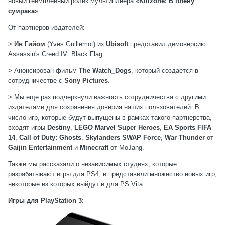
новый геймплейный ролик мультиплеера «
Killzone: В плену
сумрака
».
От партнеров-издателей
:
>
Ив Гийом
(Yves Guillemot) из
Ubisoft
представил демоверсию
Assassin's Creed IV: Black Flag.
> Анонсирован фильм
The Watch_Dogs
, который создается в
сотрудничестве с
Sony Pictures
.
> Мы еще раз подчеркнули важность сотрудничества с другими
издателями для сохранения доверия наших пользователей. В
число игр, которые будут выпущены в рамках такого партнерства,
входят игры
Destiny
,
LEGO Marvel Super Heroes
,
EA Sports FIFA
14
,
Call of Duty: Ghosts
,
Skylanders SWAP Force
,
War Thunder
от
Gaijin Entertainment
и
Minecraft
от MoJang.
Также мы рассказали о независимых студиях, которые
разрабатывают игры для PS4, и представили множество новых игр,
некоторые из которых выйдут и для PS Vita.
Игры для PlayStation 3
: