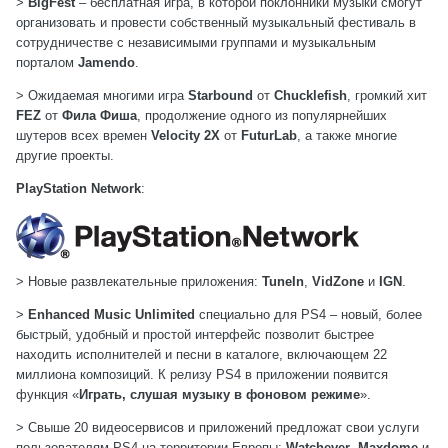
>
BigFest
– бесплатная игра, в которой поклонники музыки смогут
организовать и провести собственный музыкальный фестиваль в
сотрудничестве с независимыми группами и музыкальным
порталом
Jamendo
.
> Ожидаемая многими игра
Starbound
от
Chucklefish
, громкий хит
FEZ
от
Фила Фиша
, продолжение одного из популярнейших
шутеров всех времен
Velocity 2X
от
FuturLab
, а также многие
другие проекты.
PlayStation Network
:
> Новые развлекательные приложения:
TuneIn
,
VidZone
и
IGN
.
>
Enhanced Music Unlimited
специально для PS4 – новый, более
быстрый, удобный и простой интерфейс позволит быстрее
находить исполнителей и песни в каталоге, включающем 22
миллиона композиций. К релизу PS4 в приложении появится
функция «
Играть, слушая музыку в фоновом режиме
».
> Свыше 20 видеосервисов и приложений предложат свои услуги
пользователям PS4 на территории Европы:
Watchever
,
Maxdome
и