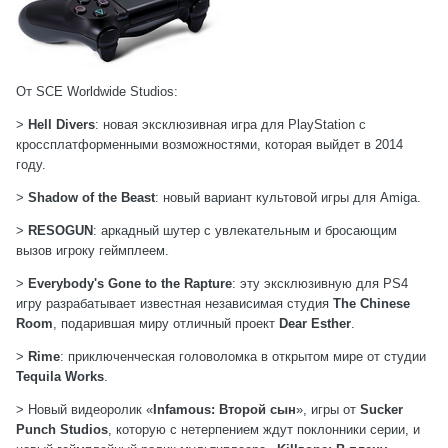
От SCE Worldwide Studios
:
>
Hell Divers
: новая эксклюзивная игра для PlayStation с
кроссплатформенными возможностями, которая выйдет в 2014
году.
>
Shadow of the Beast
: новый вариант культовой игры для Amiga.
>
RESOGUN
: аркадный шутер с увлекательным и бросающим
вызов игроку геймплеем.
>
Everybody's Gone to the Rapture
: эту эксклюзивную для PS4
игру разрабатывает известная независимая студия
The Chinese
Room
, подарившая миру отличный проект
Dear Esther
.
>
Rime
: приключенческая головоломка в открытом мире от студии
Tequila Works
.
> Новый видеоролик «
Infamous: Второй сын
», игры от
Sucker
Punch Studios
, которую с нетерпением ждут поклонники серии, и