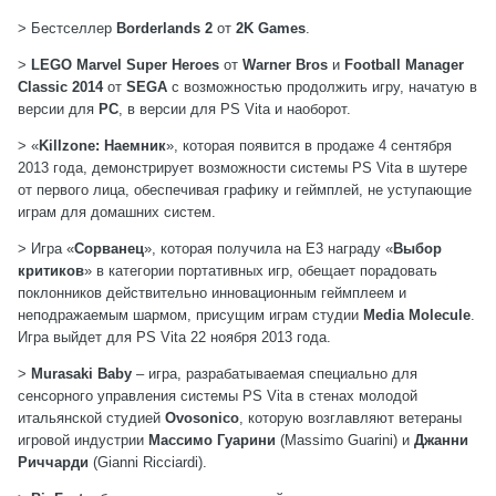
> Бестселлер
Borderlands 2
от
2K Games
.
>
LEGO Marvel Super Heroes
от
Warner Bros
и
Football Manager
Classic 2014
от
SEGA
с возможностью продолжить игру, начатую в
версии для
PC
, в версии для PS Vita и наоборот.
> «
Killzone: Наемник
», которая появится в продаже 4 сентября
2013 года, демонстрирует возможности системы PS Vita в шутере
от первого лица, обеспечивая графику и геймплей, не уступающие
играм для домашних систем.
> Игра «
Сорванец
», которая получила на E3 награду «
Выбор
критиков
» в категории портативных игр, обещает порадовать
поклонников действительно инновационным геймплеем и
неподражаемым шармом, присущим играм студии
Media Molecule
.
Игра выйдет для PS Vita 22 ноября 2013 года.
>
Murasaki Baby
– игра, разрабатываемая специально для
сенсорного управления системы PS Vita в стенах молодой
итальянской студией
Ovosonico
, которую возглавляют ветераны
игровой индустрии
Массимо Гуарини
(Massimo Guarini) и
Джанни
Риччарди
(Gianni Ricciardi).