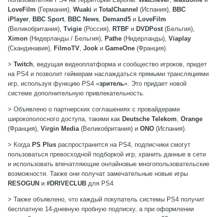
LoveFilm
(Германия),
Wuaki
и
TotalChannel
(Испания),
BBC
iPlayer
,
BBC Sport
,
BBC News
,
Demand5
и
LoveFilm
(Великобритания),
Tvigie
(Россия)
,
RTBF
и
DVDPost
(Бельгия),
Ximon
(Нидерланды / Бельгия),
Pathe
(Нидерланды),
Viaplay
(Скандинавия),
FilmoTV
,
Jook
и
GameOne
(Франция).
>
Twitch
, ведущая видеоплатформа и сообщество игроков, придет
на PS4 и позволит геймерам наслаждаться прямыми трансляциями
игр, используя функцию PS4 «
зритель
». Это придает новой
системе дополнительную привлекательность.
> Объявлено о партнерских соглашениях с провайдерами
широкополосного доступа, такими как
Deutsche Telekom
,
Orange
(Франция),
Virgin Media
(Великобритания) и
ONO
(Испания).
> Когда
PS Plus
распространится на PS4, подписчики смогут
пользоваться превосходной подборкой игр, хранить данные в сети
и использовать впечатляющие онлайновые многопользовательские
возможности. Также они получат замечательные новые игры
RESOGUN
и
#DRIVECLUB
для PS4.
> Также объявлено, что каждый покупатель системы PS4 получит
бесплатную 14-дневную пробную подписку, а при оформлении