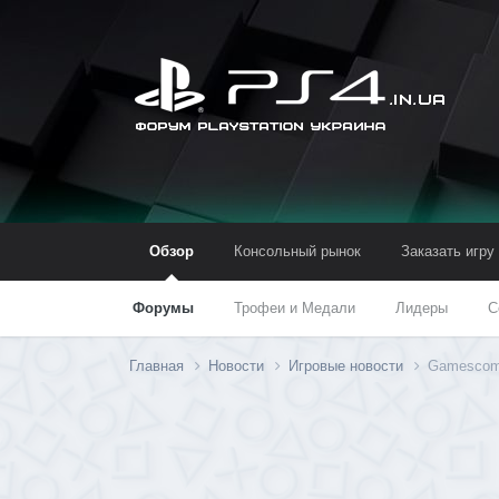
Обзор
Консольный рынок
Заказать игру
Форумы
Трофеи и Медали
Лидеры
С
Главная
Новости
Игровые новости
Gamescom-т