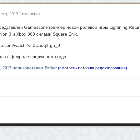
уста, 2013
(изменено)
едставлен Gamescom-трейлер новой ролевой игры Lightning Returns:
tion 3 и Xbox 360 силами Square Enix.
ube.com/watch?v=0Uaoq1-gu_0
тся в феврале следующего года.
, 2013
пользователем Father
(смотреть историю редактирования)