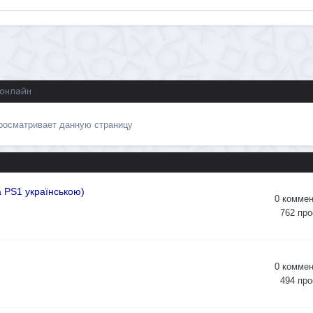
 онлайн
просматривает данную страницу
а PS1 українською)
0
коммен
762
про
0
коммен
494
про