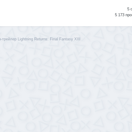
5
5 173
про
рейлер Lightning Returns: Final Fantasy XIII