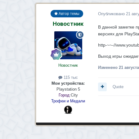
Опубликовано
21 авг
Автор темы
Новостник
В данной заметке пр
версиях для PlaySta
http-~~-//www.yout
Выход игры ожидае
Новостник
Изменено
21 августа
115 тыс
Мои устройства:
Quote
Playstation 5
Город:
City
Трофеи и Медали