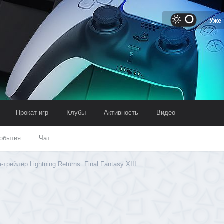
Уже
Прокат игр
Клубы
Активность
Видео
обытия
Чат
рейлер Lightning Returns: Final Fantasy XIII