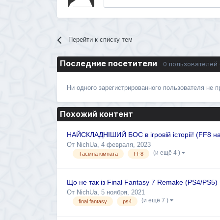
Перейти к списку тем
Последние посетители
0 пользователей
Ни одного зарегистрированного пользователя не 
Похожий контент
НАЙСКЛАДНІШИЙ БОС в ігровій історії! (FF8 н
От
NichUa
,
4 февраля, 2023
(и ещё 4 )
Таємна кімната
FF8
Що не так із Final Fantasy 7 Remake (PS4/PS5)
От
NichUa
,
5 ноября, 2021
(и ещё 7 )
final fantasy
ps4