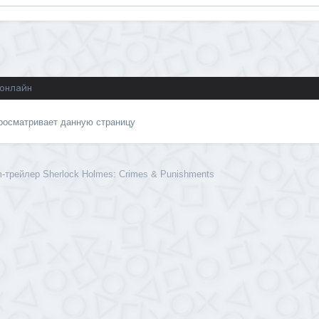
 онлайн
просматривает данную страницу
трейлер Sherlock Holmes: Crimes & Punishments