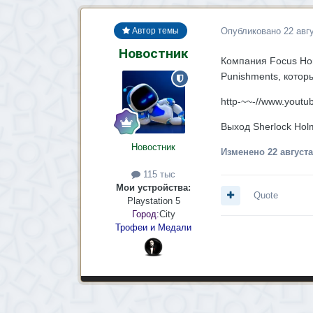
Опубликовано
22 авг
Автор темы
Новостник
Компания Focus Hom
Punishments, которы
http-~~-//www.yout
Выход Sherlock Hol
Новостник
Изменено
22 августа
115 тыс
Мои устройства:
Quote
Playstation 5
Город:
City
Трофеи и Медали