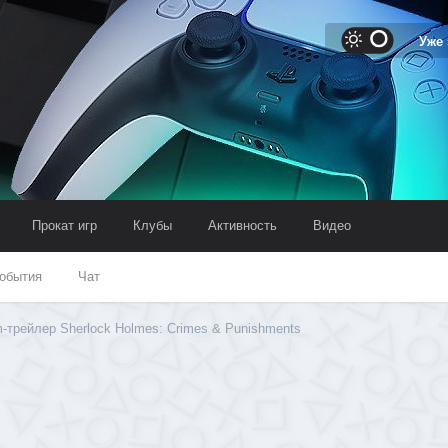
Уже
Прокат игр
Клубы
Активность
Видео
обытия
Чат
трейлер Sherlock Holmes: Crimes & Punishments