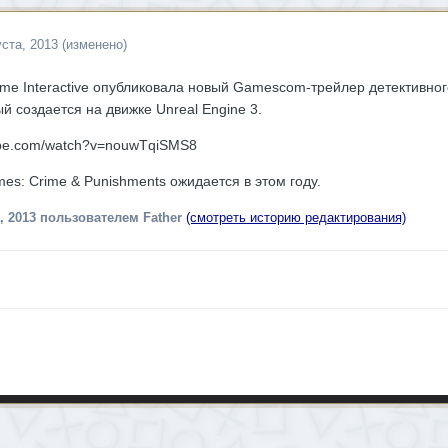
уста, 2013
(изменено)
e Interactive опубликовала новый Gamescom-трейлер детективного
й создается на движке Unreal Engine 3.
ube.com/watch?v=nouwTqiSMS8
mes: Crime & Punishments ожидается в этом году.
, 2013
пользователем Father
(смотреть историю редактирования)