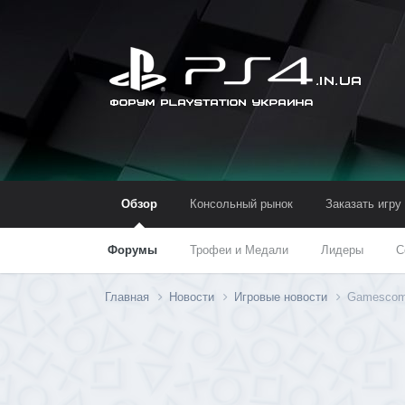
Обзор
Консольный рынок
Заказать игру
Форумы
Трофеи и Медали
Лидеры
С
Главная
Новости
Игровые новости
Gamescom-