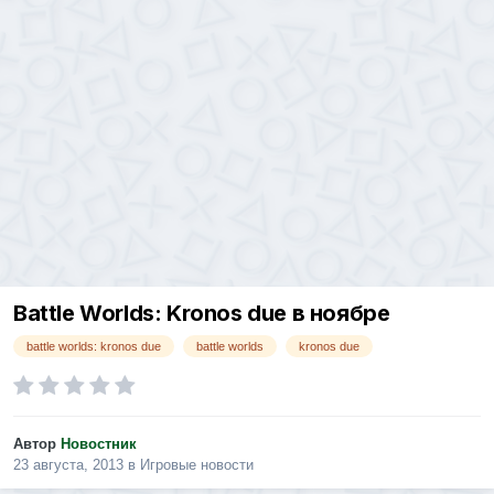
Battle Worlds: Kronos due в ноябре
battle worlds: kronos due
battle worlds
kronos due
Автор
Новостник
23 августа, 2013
в
Игровые новости