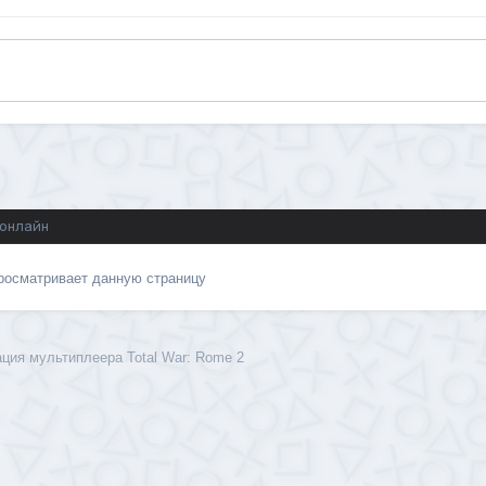
 онлайн
просматривает данную страницу
ция мультиплеера Total War: Rome 2