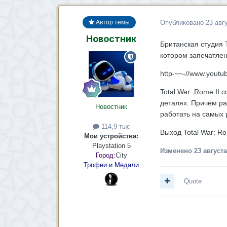
Опубликовано
23 авг
Автор темы
Новостник
Британская студия 
котором запечатлен
http-~~-//www.yout
Total War: Rome II
деталях. Причем ра
Новостник
работать на самых 
114,9 тыс
Выход Total War: R
Мои устройства:
Playstation 5
Изменено
23 августа
Город:
City
Трофеи и Медали
Quote