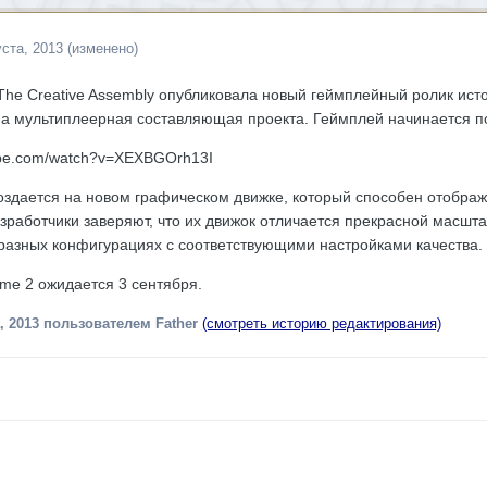
уста, 2013
(изменено)
The Creative Assembly опубликовала новый геймплейный ролик истор
а мультиплеерная составляющая проекта. Геймплей начинается по
ube.com/watch?v=XEXBGOrh13I
 создается на новом графическом движке, который способен отображ
зработчики заверяют, что их движок отличается прекрасной масштаб
разных конфигурациях с соответствующими настройками качества.
ome 2 ожидается 3 сентября.
, 2013
пользователем Father
(смотреть историю редактирования)