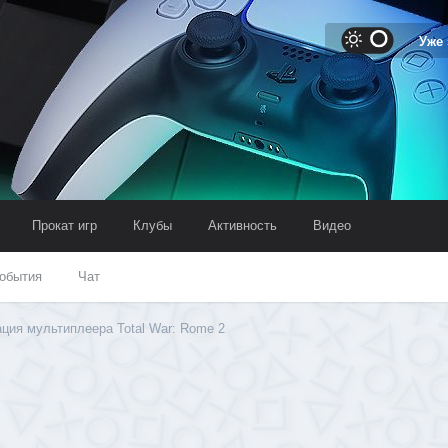
Уже
Прокат игр
Клубы
Активность
Видео
обытия
Чат
ция мультиплеера Total War: Rome 2