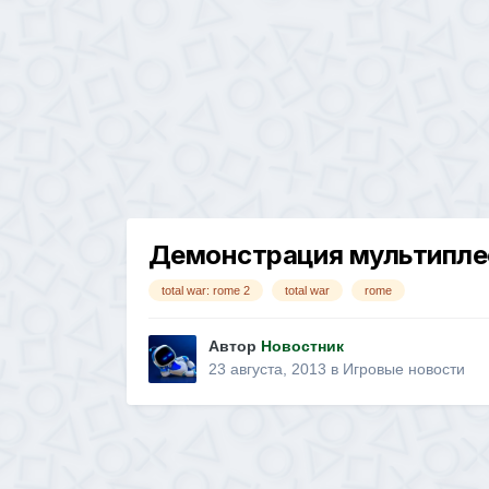
Демонстрация мультиплее
total war: rome 2
total war
rome
Автор
Новостник
23 августа, 2013
в
Игровые новости