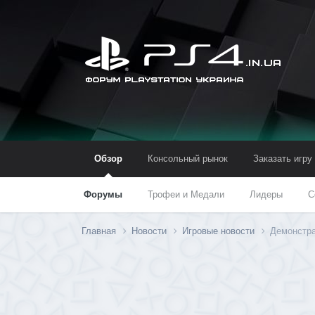
Обзор
Консольный рынок
Заказать игру
Форумы
Трофеи и Медали
Лидеры
С
Главная
Новости
Игровые новости
Демонстра