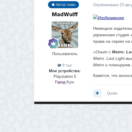
Опубликовано
23 авг
Автор темы
MadWulff
Немецкое издатель
украинская студия
права на серию на 
«Опыт с
Metro: La
Пользователь
Metro. Last Light 
Metro и планируем
8 тыс
Мои устройства:
Кажется, что анонс
Playstation 5
Город:
Kyiv
Quote