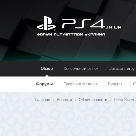
Обзор
Консольный рынок
Заказать игру
Форумы
Трофеи и Медали
Лидеры
С
Главная
Новости
Общие новости
Deep Silver