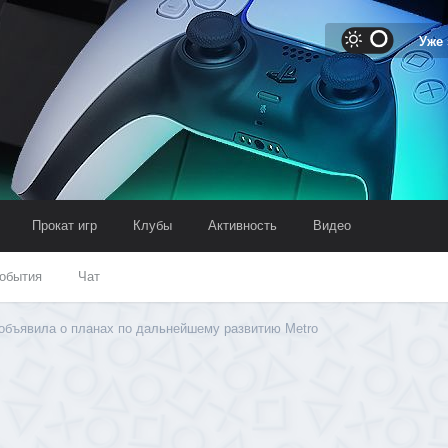
Уже
Прокат игр
Клубы
Активность
Видео
обытия
Чат
 объявила о планах по дальнейшему развитию Metro