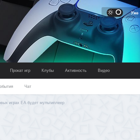
Уже
Прокат игр
Клубы
Активность
Видео
обытия
Чат
овых играх ЕА будет мультиплеер