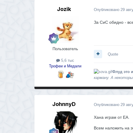
Jozik
Опубликовано
29 авг
За СиС обидно - все
Пользователь
Quote
5,6 тыс
Трофеи и Медали
Флуд это и
карману. А некоторы
JohnnyD
Опубликовано
29 авг
Хана играм от ЕА.
Всем наложить на э