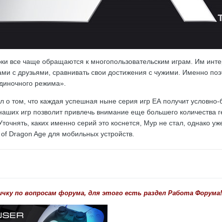
ки все чаще обращаются к многопользовательским играм. Им инте
ами с друзьями, сравнивать свои достижения с чужими. Именно по
одиночного режима».
л о том, что каждая успешная ныне серия игр ЕА получит условно
 наших игр позволит привлечь внимание еще большего количества ге
 Уточнять, каких именно серий это коснется, Мур не стал, однако 
 of Dragon Age для мобильных устройств.
ичку по вопросам форума, для этого есть раздел Работа Форума!