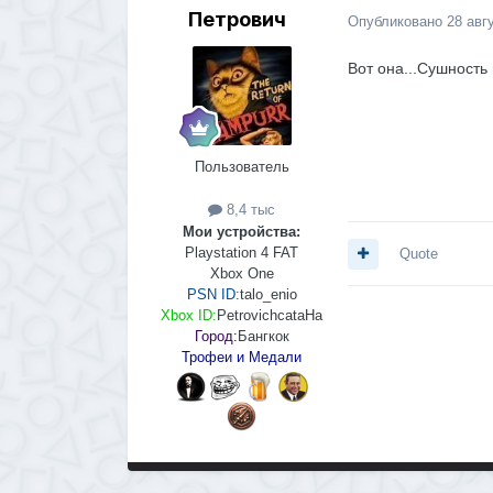
Петрович
Опубликовано
28 авг
Вот она...Сушность 
Пользователь
8,4 тыс
Мои устройства:
Playstation 4 FAT
Quote
Xbox One
PSN ID:
talo_enio
Xbox ID:
PetrovichcataHa
Город:
Бангкок
Трофеи и Медали