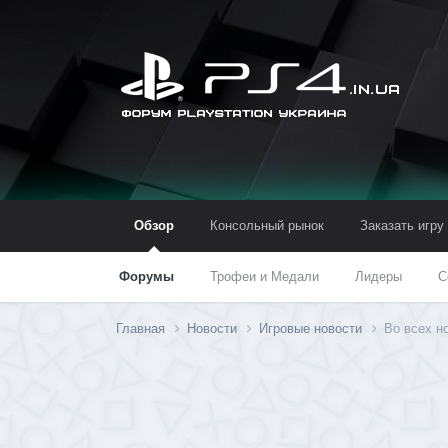
Обзор
Консольный рынок
Заказать игру
Форумы
Трофеи и Медали
Лидеры
С
Главная
Новости
Игровые новости
Во всех н