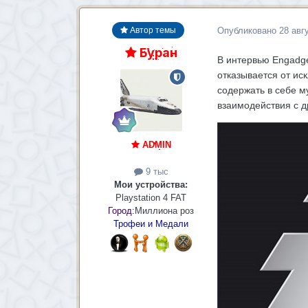
Опубликовано
28 авг
Автор темы
Буран
В интервью Engadge
отказывается от ис
содержать в себе м
взаимодействия с д
ADMIN
9 тыс
Мои устройства:
Playstation 4 FAT
Город:
Миллиона роз
Трофеи и Медали