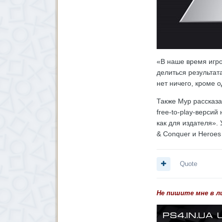
«В наше время игро
делиться результат
нет ничего, кроме 
Также Мур рассказа
free-to-play-версий
как для издателя».
& Conquer и Heroes
Quote
Не пишите мне в л