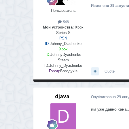
Изменено
29 августа
Пользователь
845
Мои устройства:
Xbox
Series S
PSN
ID:
Johnny_Diachenko
Xbox
ID:
JohnnyDyachenko
Steam
ID:
Johnny_Dyachenko
Город:
Богодухів
Quote
djava
Опубликовано
29 авг
им уже давно хана..