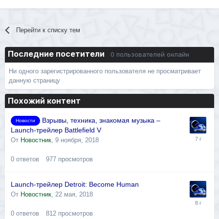
Перейти к списку тем
Последние посетители
0 пользователей онлайн
Ни одного зарегистрированного пользователя не просматривает
данную страницу
Похожий контент
Взрывы, техника, знакомая музыка –
Новости
Launch-трейлер Battlefield V
От
Новостник
,
9 ноября, 2018
0
ответов
977
просмотров
Launch-трейлер Detroit: Become Human
От
Новостник
,
22 мая, 2018
0
ответов
812
просмотров