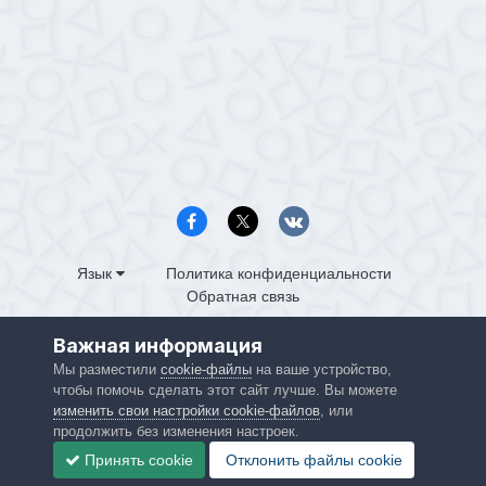
Язык
Политика конфиденциальности
Обратная связь
PS4.in.ua
Важная информация
Powered by Invision Community
Мы разместили
cookie-файлы
на ваше устройство,
чтобы помочь сделать этот сайт лучше. Вы можете
изменить свои настройки cookie-файлов
, или
продолжить без изменения настроек.
Принять cookie
Отклонить файлы сookie