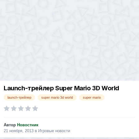
Launch-трейлер Super Mario 3D World
launch-трейлер
super mario 3d world
super mario
Автор
Новостник
21 ноября, 2013
в
Игровые новости