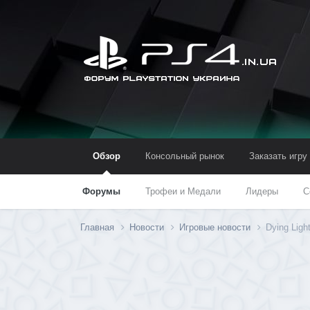
Обзор
Консольный рынок
Заказать игру
Форумы
Трофеи и Медали
Лидеры
С
Главная
Новости
Игровые новости
Dying Lig