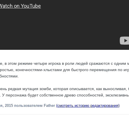
ve, в этом режиме четыре игрока в роли людей сражаются с одним 
оростью, конечностями-хлыстами для быстрого перемещения по иг
бностями.
 очень редкая мутация зомби, которая описывается, как вынослива
. У персонажа будет собственное древо способностей, эксклюзивны
я, 2015
пользователем Father
(смотреть историю редактирования)