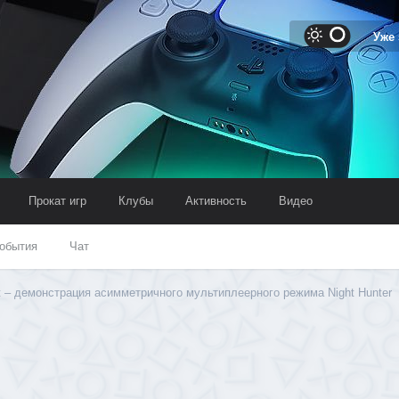
Уже
Прокат игр
Клубы
Активность
Видео
обытия
Чат
ht – демонстрация асимметричного мультиплеерного режима Night Hunter