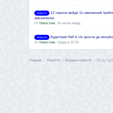
12 серпня вийде 11-хвилинний трейле
Новости
замовлення
От
Новостник
,
16 часов назад
Аудиторія Hell is Us зросла до мільй
Новости
От
Новостник
,
Среда в 15:33
Главная
Новости
Игровые новости
Dying Lig