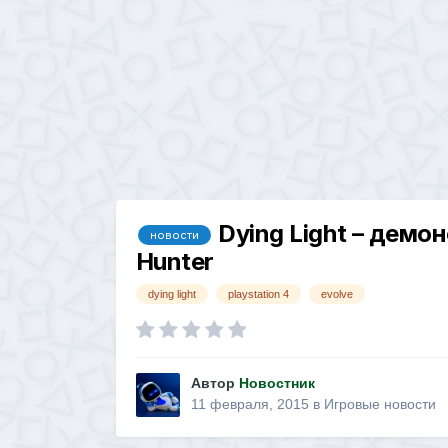
Dying Light – дем
новости
Hunter
dying light
playstation 4
evolve
Автор
Новостник
11 февраля, 2015
в
Игровые новости