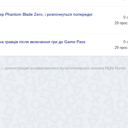
р Phantom Blade Zero, і розпочнуться попередні
0
29
прос
она гравців після включення гри до Game Pass
0
29
прос
ht – демонстрация асимметричного мультиплеерного режима Night Hunter