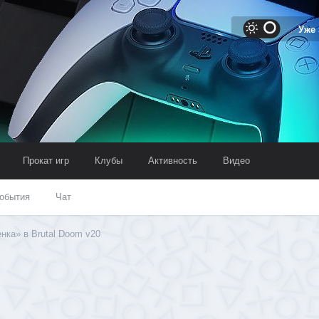
Уже
Прокат игр
Клубы
Активность
Видео
обытия
Чат
нка» в Brutal Doom v20