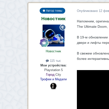
Опубликовано
12 фев
Автор темы
Новостник
Напомним, оригина
The Ultimate Doom, 
В 19-м обновлении 
двери и лифты пере
Новостник
В свежем обновлени
более интерактивны
115 тыс
Мои устройства:
Playstation 5
Город:
City
Трофеи и Медали