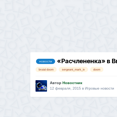
«Расчлененка» в B
новости
brutal doom
sergeant_mark_iv
doom
Автор
Новостник
12 февраля, 2015
в
Игровые новости