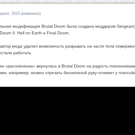
раля, 2015
(изменено)
льная модификация Brutal Doom была создана моддером Sergeant_
Doom II: Hell on Earth и Final Doom.
автор мода удалил возможность разрывать на части тела поверженн
стали работать.
и «расчлененка» вернулась в Brutal Doom на радость поклонникам
ми, например, можно отрезать бензопилой руку-огнемет у mancubi 