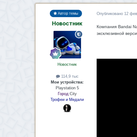
Опубликовано
12 фев
Автор темы
Новостник
Компания Bandai Na
эксклюзивной верси
Новостник
114,9 тыс
Мои устройства:
Playstation 5
Город:
City
Трофеи и Медали