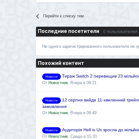
Перейти к списку тем
Последние посетители
0 пользователей
Ни одного зарегистрированного пользователя не 
Похожий контент
Тираж Switch 2 перевищив 23 мільйон
Новости
От
Новостник
,
Вчера в 09:21
12 серпня вийде 11-хвилинний трейле
Новости
замовлення
От
Новостник
,
Вчера в 09:49
Аудиторія Hell is Us зросла до мільй
Новости
От
Новостник
,
Среда в 15:33