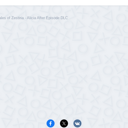
es of Zestiria - Alicia After Episode DLC