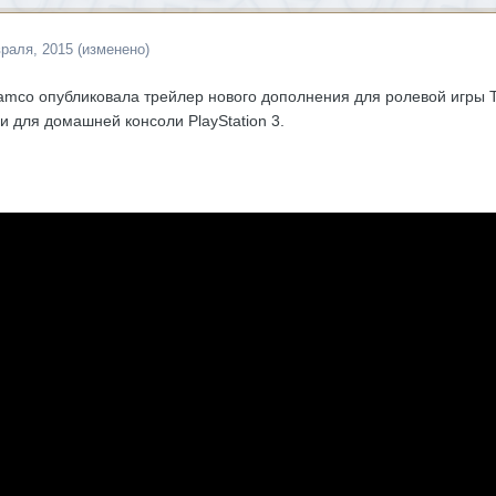
раля, 2015
(изменено)
mco опубликовала трейлер нового дополнения для ролевой игры Tale
и для домашней консоли PlayStation 3.