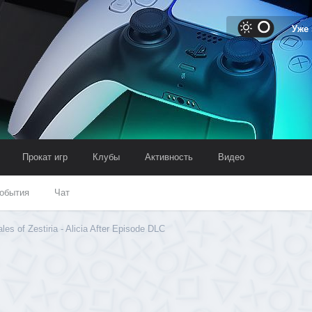
Уже
Прокат игр
Клубы
Активность
Видео
обытия
Чат
es of Zestiria - Alicia After Episode DLC