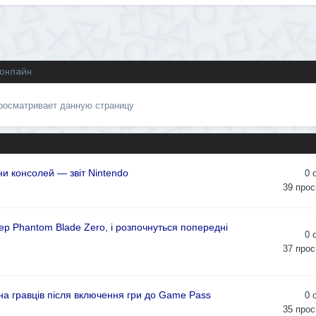
 онлайн
просматривает данную страницу
и консолей — звіт Nintendo
0
39
прос
р Phantom Blade Zero, і розпочнуться попередні
0
37
прос
она гравців після включення гри до Game Pass
0
35
прос