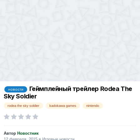
Геймплейный трейлер Rodea The
новости
Sky Soldier
rodea the sky soldier
kadokawa games
nintendo
Автор
Новостник
12 февраля, 2015
в
Игровые новости