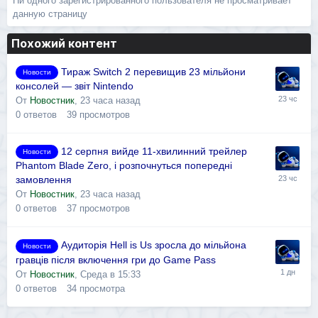
Ни одного зарегистрированного пользователя не просматривает
данную страницу
Похожий контент
Тираж Switch 2 перевищив 23 мільйони
Новости
консолей — звіт Nintendo
От
Новостник
,
23 часа назад
0
ответов
39
просмотров
12 серпня вийде 11-хвилинний трейлер
Новости
Phantom Blade Zero, і розпочнуться попередні
замовлення
От
Новостник
,
23 часа назад
0
ответов
37
просмотров
Аудиторія Hell is Us зросла до мільйона
Новости
гравців після включення гри до Game Pass
От
Новостник
,
Среда в 15:33
0
ответов
34
просмотра