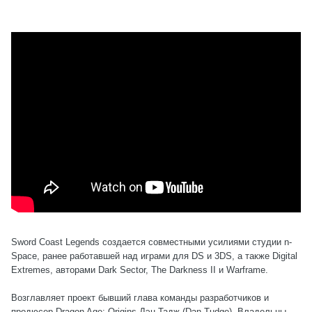
Sword Coast Legends создается совместными усилиями студии n-
Space, ранее работавшей над играми для DS и 3DS, а также Digital
Extremes, авторами Dark Sector, The Darkness II и Warframe.
Возглавляет проект бывший глава команды разработчиков и
продюсер Dragon Age: Origins Дэн Тадж (Dan Tudge). Владельцы