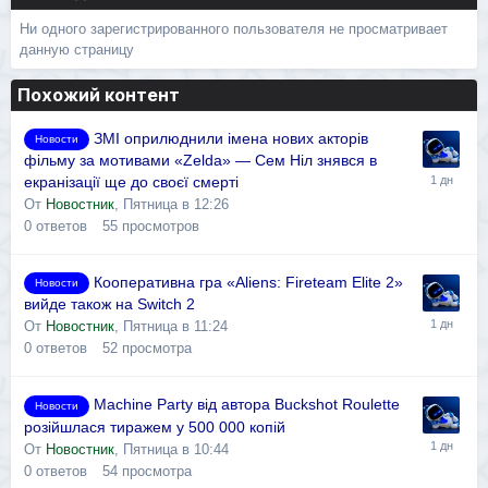
Ни одного зарегистрированного пользователя не просматривает
данную страницу
Похожий контент
ЗМІ оприлюднили імена нових акторів
Новости
фільму за мотивами «Zelda» — Сем Ніл знявся в
екранізації ще до своєї смерті
От
Новостник
,
Пятница в 12:26
0
ответов
55
просмотров
Кооперативна гра «Aliens: Fireteam Elite 2»
Новости
вийде також на Switch 2
От
Новостник
,
Пятница в 11:24
0
ответов
52
просмотра
Machine Party від автора Buckshot Roulette
Новости
розійшлася тиражем у 500 000 копій
От
Новостник
,
Пятница в 10:44
0
ответов
54
просмотра