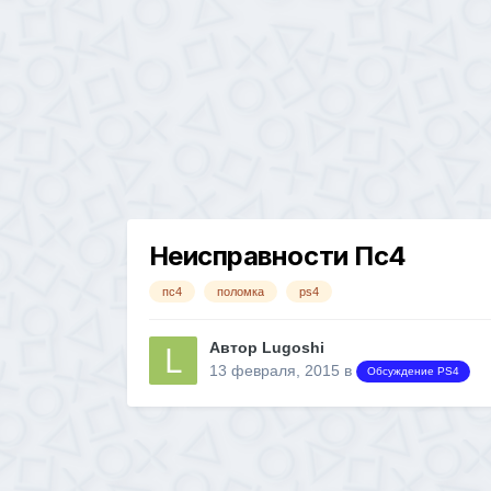
Неисправности Пс4
пс4
поломка
ps4
Автор
Lugoshi
13 февраля, 2015
в
Обсуждение PS4