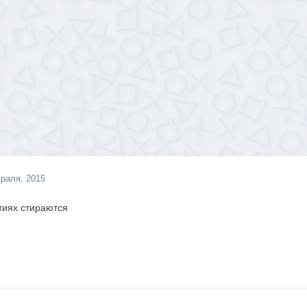
раля, 2015
тиях стираются