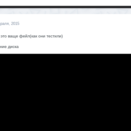
раля, 2015
это ваще фейл(как они тестили)
ние диска