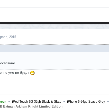
раля, 2015
постоянно.
очно уже не будет
reen
+
iPod Touch 5G 32gb Black & Slate
+
iPhone 6 64gb Space Grey
GB Batman Arkham Knight Limited Edition