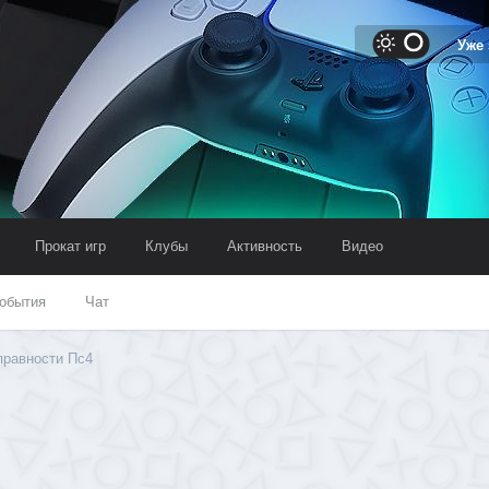
Уже
Прокат игр
Клубы
Активность
Видео
обытия
Чат
правности Пс4