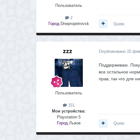
Пользователь
2
Город:
Dnepropetrovsk
Quote
zzz
Опубликовано
15 фев
Поддерживаю. Покуп
все остальное норм
прав, так что для н
Пользователь
151
Мои устройства:
Playstation 5
Город:
Львов
Quote