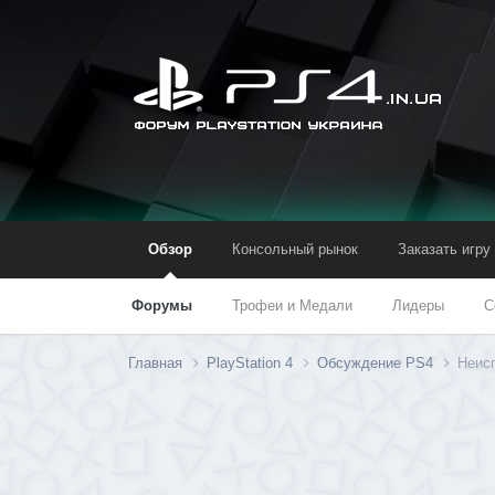
Обзор
Консольный рынок
Заказать игру
Форумы
Трофеи и Медали
Лидеры
С
Главная
PlayStation 4
Обсуждение PS4
Неис