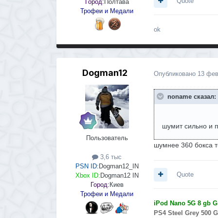
Quote
Город:
Полтава
Трофеи и Медали
ok
Dogman12
Опубликовано
13 фев
noname сказал:
шумит сильно и 
Пользователь
шумнее 360 бокса т
3,6 тыс
PSN ID:
Dogman12_IN
Quote
Xbox ID:
Dogman12 IN
Город:
Киев
Трофеи и Медали
iPod Nano 5G 8 gb G
PS4 Steel Grey 500 