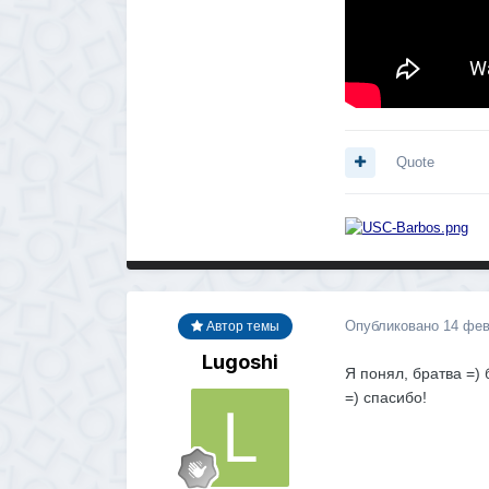
Quote
Опубликовано
14 фев
Автор темы
Lugoshi
Я понял, братва =) 
=) спасибо!