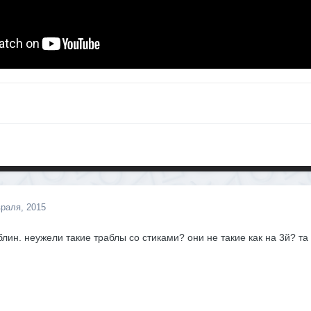
раля, 2015
блин. неужели такие траблы со стиками? они не такие как на 3й? та 