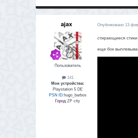
ajax
Опубликовано
13 фев
стирающиеся стики 
еще бок выплевыва
Пользователь
141
Мои устройства:
Playstation 5 DE
PSN ID:
hugo_barbos
Город:
ZP city