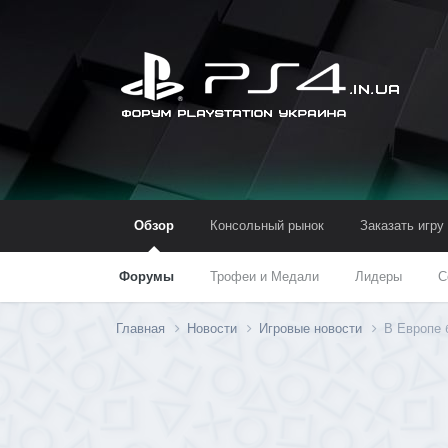
Обзор
Консольный рынок
Заказать игру
Форумы
Трофеи и Медали
Лидеры
С
Главная
Новости
Игровые новости
В Европе 