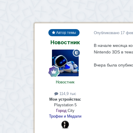
Опубликовано
17 фев
Автор темы
Новостник
В начале месяца к
Nintendo 3DS в тема
Вчера была опубико
Новостник
114,9 тыс
Мои устройства:
Playstation 5
Город:
City
Трофеи и Медали