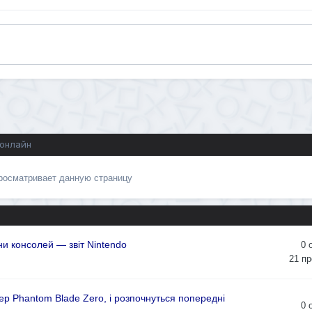
 онлайн
просматривает данную страницу
и консолей — звіт Nintendo
0
21
пр
р Phantom Blade Zero, і розпочнуться попередні
0