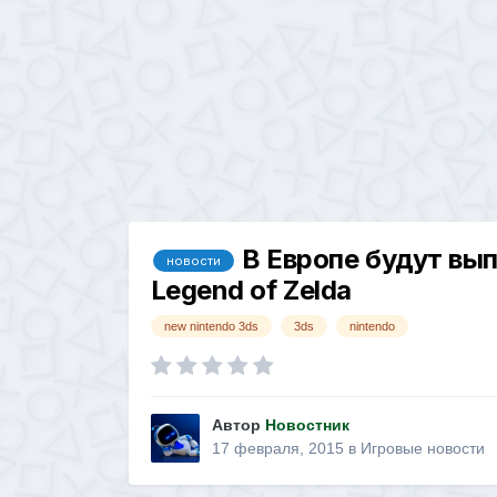
В Европе будут вы
новости
Legend of Zelda
new nintendo 3ds
3ds
nintendo
Автор
Новостник
17 февраля, 2015
в
Игровые новости