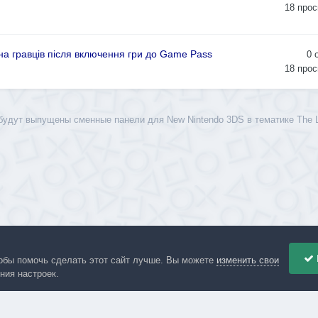
18
прос
она гравців після включення гри до Game Pass
0
18
прос
будут выпущены сменные панели для New Nintendo 3DS в тематике The L
обы помочь сделать этот сайт лучше. Вы можете
изменить свои
ния настроек.