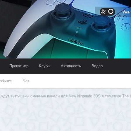
Уже
Прокат игр
Клубы
Активность
Видео
обытия
Чат
будут выпущены сменные панели для New Nintendo 3DS в тематике The L