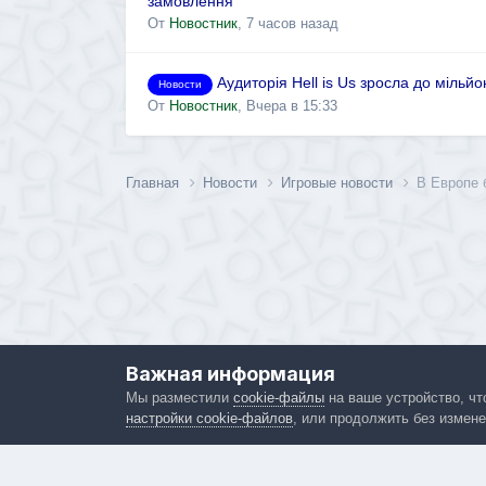
замовлення
От
Новостник
,
7 часов назад
Аудиторія Hell is Us зросла до мільй
Новости
От
Новостник
,
Вчера в 15:33
Главная
Новости
Игровые новости
В Европе 
Важная информация
Мы разместили
cookie-файлы
на ваше устройство, чт
настройки cookie-файлов
, или продолжить без измене