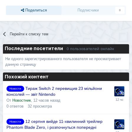
Поделиться
Подписчики
0
Перейти к списку тем
Последние посетители
0 пользователей онлайн
Ни одного зарегистрированного пользователя не просматривает
данную страницу
Похожий контент
Тираж Switch 2 перевищив 23 мільйони
Новости
консолей — звіт Nintendo
От
Новостник
,
12 часов назад
0
ответов
32
просмотра
12 серпня вийде 11-хвилинний трейлер
Новости
Phantom Blade Zero, і розпочнуться попередні