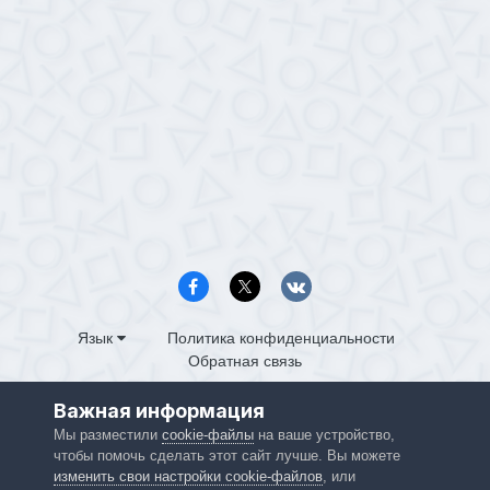
Язык
Политика конфиденциальности
Обратная связь
PS4.in.ua
Важная информация
Powered by Invision Community
Мы разместили
cookie-файлы
на ваше устройство,
чтобы помочь сделать этот сайт лучше. Вы можете
изменить свои настройки cookie-файлов
, или