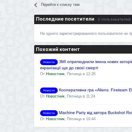
Перейти к списку тем
Последние посетители
0 пользователей
Ни одного зарегистрированного пользователя не 
Похожий контент
ЗМІ оприлюднили імена нових акторі
Новости
екранізації ще до своєї смерті
От
Новостник
,
Пятница в 12:26
Кооперативна гра «Aliens: Fireteam El
Новости
От
Новостник
,
Пятница в 11:24
Machine Party від автора Buckshot Ro
Новости
От
Новостник
,
Пятница в 10:44