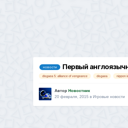
Первый англоязычны
новости
disgaea 5: alliance of vengeance
disgaea
nippon i
Автор
Новостник
20 февраля, 2015
в
Игровые новости