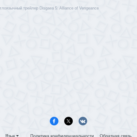
глоязычный трейлер Disgaea 5: Alliance of Vengeance
Язык
Политика конфиденциальности
Обратная связь