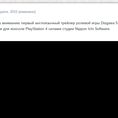
раля, 2015
(изменено)
вниманию первый англоязычный трейлер ролевой игры Disgaea 5: A
 для консоли PlayStation 4 силами студии Nippon Ichi Software.