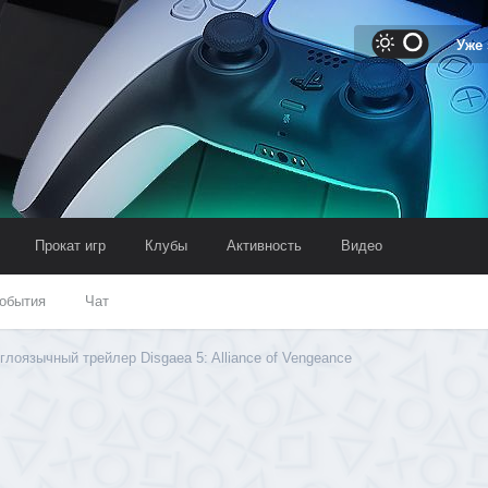
Уже
Прокат игр
Клубы
Активность
Видео
обытия
Чат
глоязычный трейлер Disgaea 5: Alliance of Vengeance