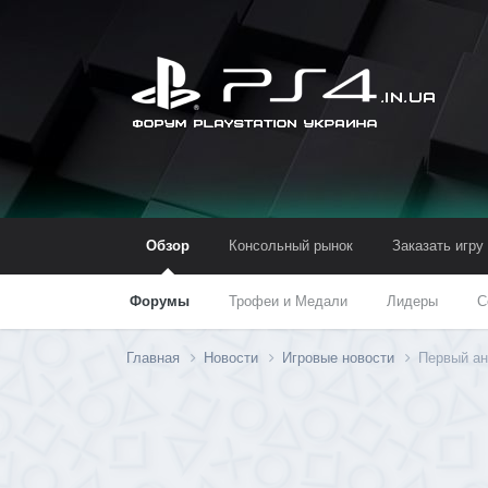
Обзор
Консольный рынок
Заказать игру
Форумы
Трофеи и Медали
Лидеры
С
Главная
Новости
Игровые новости
Первый ан