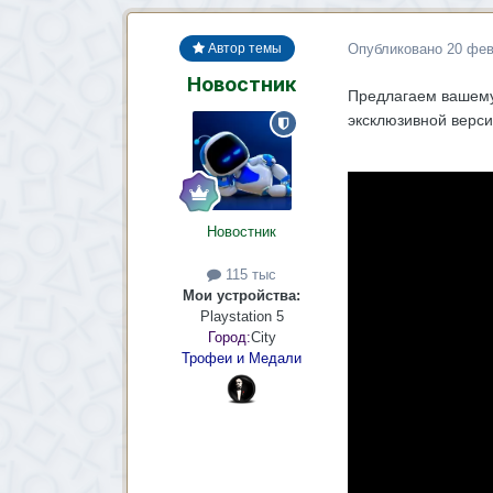
Опубликовано
20 фев
Автор темы
Новостник
Предлагаем вашему 
эксклюзивной версии
Новостник
115 тыс
Мои устройства:
Playstation 5
Город:
City
Трофеи и Медали