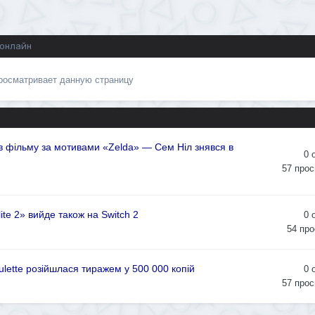
 онлайн
просматривает данную страницу
в фільму за мотивами «Zelda» — Сем Ніл знявся в
0
57
прос
ite 2» вийде також на Switch 2
0
54
про
ulette розійшлася тиражем у 500 000 копій
0
57
прос