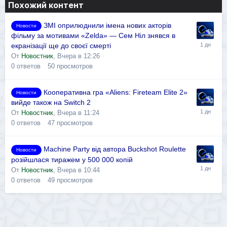
Похожий контент
ЗМІ оприлюднили імена нових акторів
Новости
фільму за мотивами «Zelda» — Сем Ніл знявся в
екранізації ще до своєї смерті
От
Новостник
,
Вчера в 12:26
0
ответов
50
просмотров
Кооперативна гра «Aliens: Fireteam Elite 2»
Новости
вийде також на Switch 2
От
Новостник
,
Вчера в 11:24
0
ответов
47
просмотров
Machine Party від автора Buckshot Roulette
Новости
розійшлася тиражем у 500 000 копій
От
Новостник
,
Вчера в 10:44
0
ответов
49
просмотров