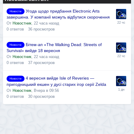
Угода щодо придбання Electronic Arts
Новости
завершена. У компанії можуть відбутися скорочення
От
Новостник
,
22 часа назад
0
ответов
36
просмотров
Бітем-ап «The Walking Dead: Streets of
Новости
Survival» вийде 18 вересня
От
Новостник
,
22 часа назад
0
ответов
37
просмотров
4 вересня вийде Isle of Reveries —
Новости
пригодницький екшен у дусі старих ігор серії Zelda
От
Новостник
,
Вчера в 09:56
0
ответов
30
просмотров