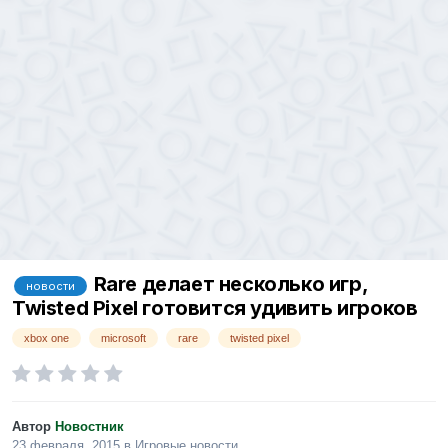
Rare делает несколько игр,
новости
Twisted Pixel готовится удивить игроков
xbox one
microsoft
rare
twisted pixel
Автор
Новостник
23 февраля, 2015
в
Игровые новости