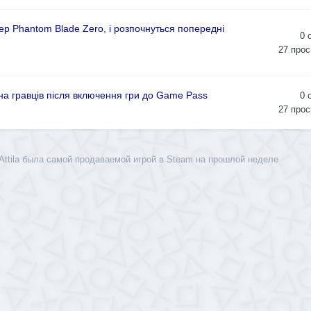
р Phantom Blade Zero, і розпочнуться попередні
0
27
прос
она гравців після включення гри до Game Pass
0
27
прос
: Attila была самой продаваемой игрой в Steam на прошлой неделе