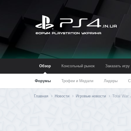
Обзор
Консольный рынок
Заказать игру
Форумы
Трофеи и Медали
Лидеры
С
Главная
Новости
Игровые новости
Total War