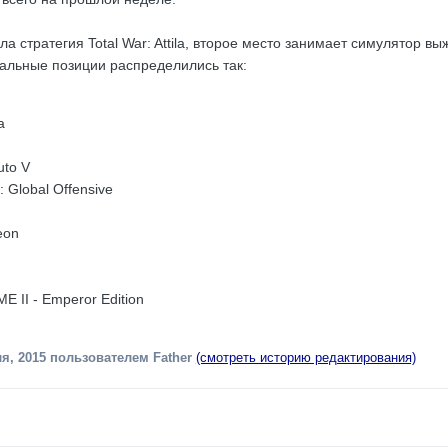
а стратегия Total War: Attila, второе место занимает симулятор вы
тальные позиции распределились так:
a
uto V
: Global Offensive
eon
E II - Emperor Edition
я, 2015
пользователем Father
(смотреть историю редактирования)