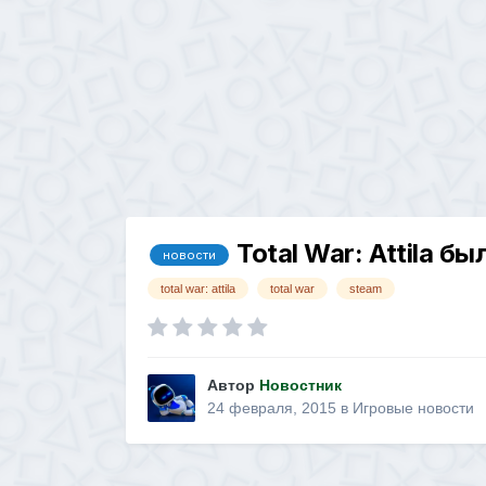
Total War: Attila 
новости
total war: attila
total war
steam
Автор
Новостник
24 февраля, 2015
в
Игровые новости