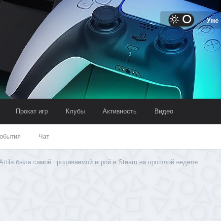
Уже
Прокат игр
Клубы
Активность
Видео
обытия
Чат
: Attila была самой продаваемой игрой в Steam на прошлой неделе