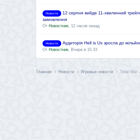
12 серпня вийде 11-хвилинний трейле
Новости
замовлення
От
Новостник
,
12 часов назад
Аудиторія Hell is Us зросла до мільй
Новости
От
Новостник
,
Вчера в 15:33
Главная
Новости
Игровые новости
Total War