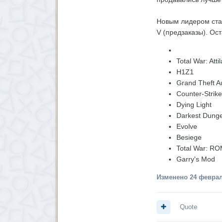
Новым лидером стал
V (предзаказы). Ос
Total War: Attil
H1Z1
Grand Theft A
Counter-Strike
Dying Light
Darkest Dung
Evolve
Besiege
Total War: ROM
Garry's Mod
Изменено
24 феврал
Quote