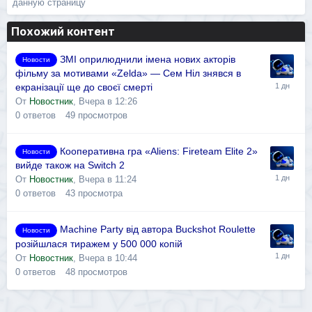
данную страницу
Похожий контент
ЗМІ оприлюднили імена нових акторів
Новости
фільму за мотивами «Zelda» — Сем Ніл знявся в
екранізації ще до своєї смерті
От
Новостник
,
Вчера в 12:26
0
ответов
49
просмотров
Кооперативна гра «Aliens: Fireteam Elite 2»
Новости
вийде також на Switch 2
От
Новостник
,
Вчера в 11:24
0
ответов
43
просмотра
Machine Party від автора Buckshot Roulette
Новости
розійшлася тиражем у 500 000 копій
От
Новостник
,
Вчера в 10:44
0
ответов
48
просмотров