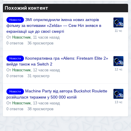
Похожий контент
ЗМІ оприлюднили імена нових акторів
Новости
фільму за мотивами «Zelda» — Сем Ніл знявся в
екранізації ще до своєї смерті
От
Новостник
,
11 часов назад
0
ответов
36
просмотров
Кооперативна гра «Aliens: Fireteam Elite 2»
Новости
вийде також на Switch 2
От
Новостник
,
12 часов назад
0
ответов
31
просмотр
Machine Party від автора Buckshot Roulette
Новости
розійшлася тиражем у 500 000 копій
От
Новостник
,
13 часов назад
0
ответов
38
просмотров