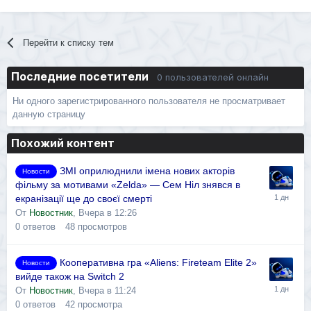
Перейти к списку тем
Последние посетители
0 пользователей онлайн
Ни одного зарегистрированного пользователя не просматривает
данную страницу
Похожий контент
ЗМІ оприлюднили імена нових акторів
Новости
фільму за мотивами «Zelda» — Сем Ніл знявся в
екранізації ще до своєї смерті
От
Новостник
,
Вчера в 12:26
0
ответов
48
просмотров
Кооперативна гра «Aliens: Fireteam Elite 2»
Новости
вийде також на Switch 2
От
Новостник
,
Вчера в 11:24
0
ответов
42
просмотра