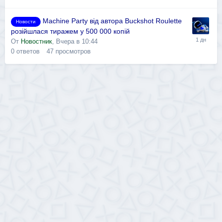
Machine Party від автора Buckshot Roulette
Новости
розійшлася тиражем у 500 000 копій
От
Новостник
,
Вчера в 10:44
0
ответов
47
просмотров