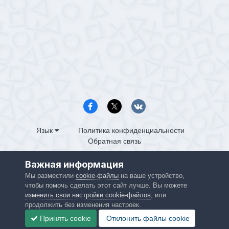
Язык
Политика конфиденциальности
Обратная связь
PS4.in.ua
Важная информация
Powered by Invision Community
Мы разместили
cookie-файлы
на ваше устройство,
чтобы помочь сделать этот сайт лучше. Вы можете
изменить свои настройки cookie-файлов
, или
продолжить без изменения настроек.
Принять cookie
Отклонить файлы сookie