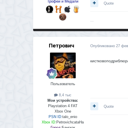
Трофеи и Медали
Quote
...
Петрович
Опубликовано
27 фев
кистковоподриблюр
Пользователь
8,4 тыс
Мои устройства:
Playstation 4 FAT
Quote
Xbox One
PSN ID:
talo_enio
Xbox ID:
PetrovichcataHa
Город:
Бангкок