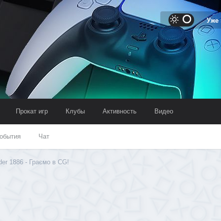
Уже
Прокат игр
Клубы
Активность
Видео
обытия
Чат
er 1886 - Граємо в CG!