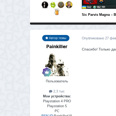
Sic Parvis Magna – 
Опубликовано
27 фев
Автор темы
Painkiller
Спасибо! Только дав
Пользователь
2,3 тыс
Мои устройства:
Playstation 4 PRO
Playstation 5
PC
PSN ID:
PainkillerUA