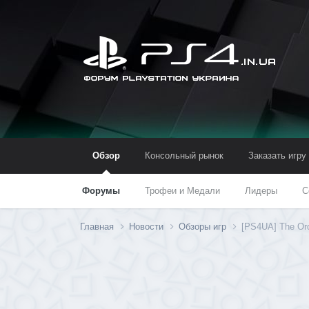
Обзор
Консольный рынок
Заказать игру
Форумы
Трофеи и Медали
Лидеры
С
Главная
Новости
Обзоры игр
[PS4UA] The Ord