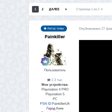
1
2
ДАЛЕЕ
Страница 1 из 2
Опубликовано
27 фев
Автор темы
Painkiller
Пользователь
2,3 тыс
Мои устройства:
Playstation 4 PRO
Playstation 5
PC
PSN ID:
PainkillerUA
Город:
Киев