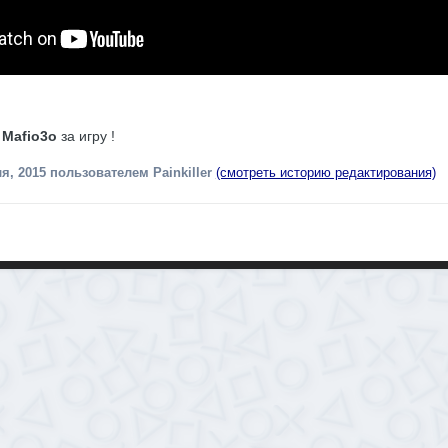
о
Mafio3o
за игру !
я, 2015
пользователем Painkiller
(смотреть историю редактирования)