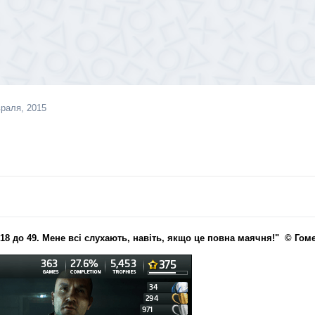
раля, 2015
 18 до 49. Мене всі слухають, навіть, якщо це повна маячня!" © Гом