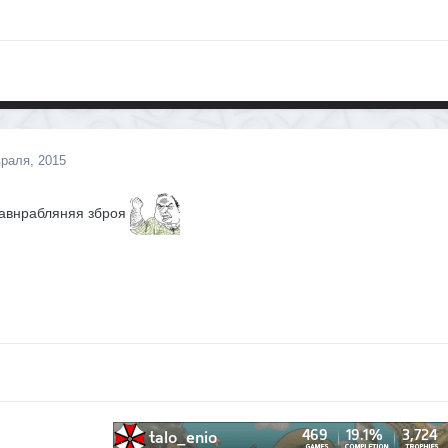
раля, 2015
авнрабляняя зброя