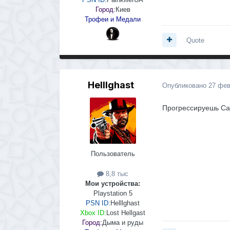
Город:
Киев
Трофеи и Медали
Quote
Helllghast
Опубликовано
27 фев
Прогрессируешь Сан
Пользователь
8,8 тыс
Мои устройства:
Playstation 5
PSN ID:
Helllghast
Xbox ID:
Lost Hellgast
Город:
Дыма и руды