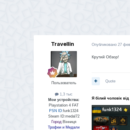
Travellin
Опубликовано
27 фев
Крутий Обзор!
Quote
Пользователь
1,3 тыс
Я білий чоловік від
Мои устройства:
Playstation 4 FAT
PSN ID:
funk1324
Steam ID:
medal72
Город:
Вінниця
Трофеи и Медали