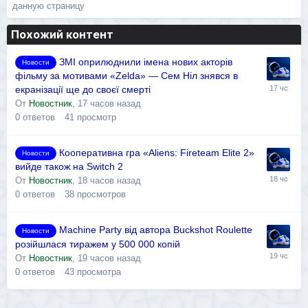
данную страницу
Похожий контент
ЗМІ оприлюднили імена нових акторів
Новости
фільму за мотивами «Zelda» — Сем Ніл знявся в
екранізації ще до своєї смерті
От
Новостник
,
17 часов назад
0
ответов
41
просмотр
Кооперативна гра «Aliens: Fireteam Elite 2»
Новости
вийде також на Switch 2
От
Новостник
,
18 часов назад
0
ответов
38
просмотров
Machine Party від автора Buckshot Roulette
Новости
розійшлася тиражем у 500 000 копій
От
Новостник
,
19 часов назад
0
ответов
43
просмотра