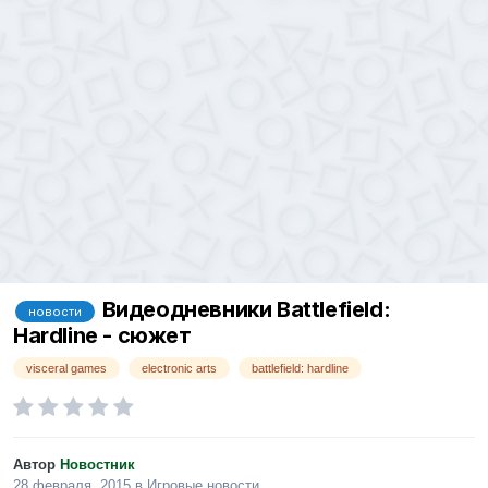
Видеодневники Battlefield:
новости
Hardline - сюжет
visceral games
electronic arts
battlefield: hardline
Автор
Новостник
28 февраля, 2015
в
Игровые новости