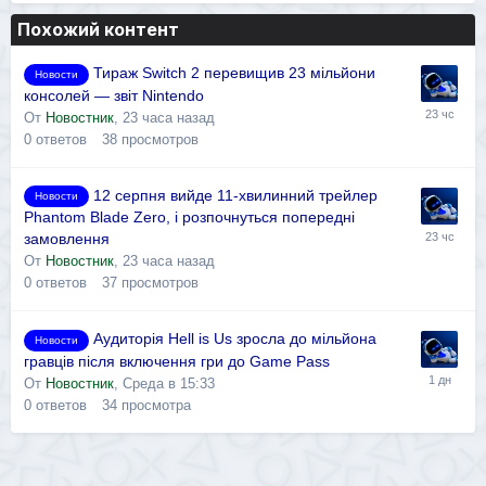
Похожий контент
Тираж Switch 2 перевищив 23 мільйони
Новости
консолей — звіт Nintendo
От
Новостник
,
23 часа назад
0
ответов
38
просмотров
12 серпня вийде 11-хвилинний трейлер
Новости
Phantom Blade Zero, і розпочнуться попередні
замовлення
От
Новостник
,
23 часа назад
0
ответов
37
просмотров
Аудиторія Hell is Us зросла до мільйона
Новости
гравців після включення гри до Game Pass
От
Новостник
,
Среда в 15:33
0
ответов
34
просмотра