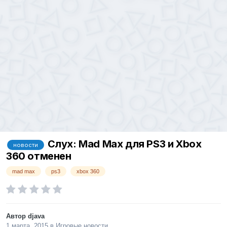
Слух: Mad Max для PS3 и Xbox
новости
360 отменен
mad max
ps3
xbox 360
Автор
djava
1 марта, 2015
в
Игровые новости