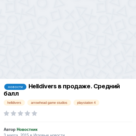
Helldivers в продаже. Средний
новости
балл
helldivers
arrowhead game studios
playstation 4
Автор
Новостник
3 марта, 2015
в
Игровые новости