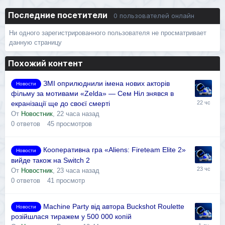
Последние посетители
0 пользователей онлайн
Ни одного зарегистрированного пользователя не просматривает
данную страницу
Похожий контент
ЗМІ оприлюднили імена нових акторів
Новости
фільму за мотивами «Zelda» — Сем Ніл знявся в
екранізації ще до своєї смерті
От
Новостник
,
22 часа назад
0
ответов
45
просмотров
Кооперативна гра «Aliens: Fireteam Elite 2»
Новости
вийде також на Switch 2
От
Новостник
,
23 часа назад
0
ответов
41
просмотр
Machine Party від автора Buckshot Roulette
Новости
розійшлася тиражем у 500 000 копій