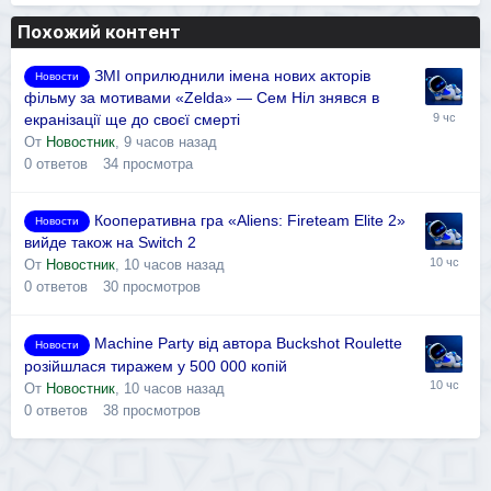
Похожий контент
ЗМІ оприлюднили імена нових акторів
Новости
фільму за мотивами «Zelda» — Сем Ніл знявся в
екранізації ще до своєї смерті
От
Новостник
,
9 часов назад
0
ответов
34
просмотра
Кооперативна гра «Aliens: Fireteam Elite 2»
Новости
вийде також на Switch 2
От
Новостник
,
10 часов назад
0
ответов
30
просмотров
Machine Party від автора Buckshot Roulette
Новости
розійшлася тиражем у 500 000 копій
От
Новостник
,
10 часов назад
0
ответов
38
просмотров