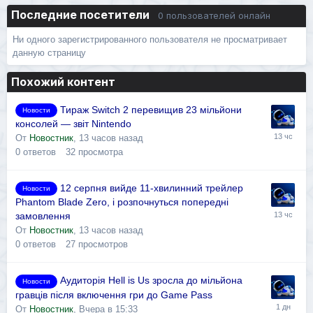
Последние посетители
0 пользователей онлайн
Ни одного зарегистрированного пользователя не просматривает
данную страницу
Похожий контент
Тираж Switch 2 перевищив 23 мільйони
Новости
консолей — звіт Nintendo
От
Новостник
,
13 часов назад
0
ответов
32
просмотра
12 серпня вийде 11-хвилинний трейлер
Новости
Phantom Blade Zero, і розпочнуться попередні
замовлення
От
Новостник
,
13 часов назад
0
ответов
27
просмотров
Аудиторія Hell is Us зросла до мільйона
Новости
гравців після включення гри до Game Pass
От
Новостник
,
Вчера в 15:33