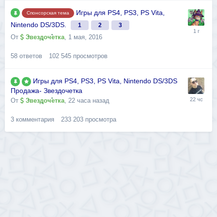
Игры для PS4, PS3, PS Vita,
Спонсорская тема
Nintendo DS/3DS.
1
2
3
От
Звездочетка
,
1 мая, 2016
58
ответов
102 545
просмотров
Игры для PS4, PS3, PS Vita, Nintendo DS/3DS
Продажа- Звездочетка
От
Звездочетка
,
22 часа назад
3
комментария
233 203
просмотра