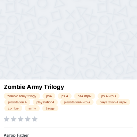
Zombie Army Trilogy
zombie army trilogy
ps4
ps 4
ps4 игры
ps 4 игры
playstation 4
playstation4
playstation4 игры
playstation 4 игры
zombie
army
trilogy
Автор
Father