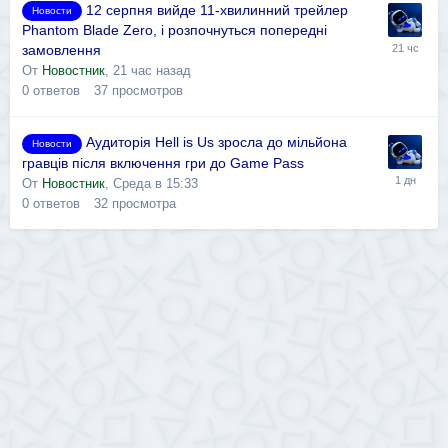
12 серпня вийде 11-хвилинний трейлер
Новости
Phantom Blade Zero, і розпочнуться попередні
замовлення
От
Новостник
,
21 час назад
0
ответов
37
просмотров
Аудиторія Hell is Us зросла до мільйона
Новости
гравців після включення гри до Game Pass
От
Новостник
,
Среда в 15:33
0
ответов
32
просмотра