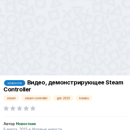
Видео, демонстрирующее Steam
новости
Controller
steam
steam controller
gdc 2015
kotaku
Автор
Новостник
6 марта, 2015
в
Игровые новости