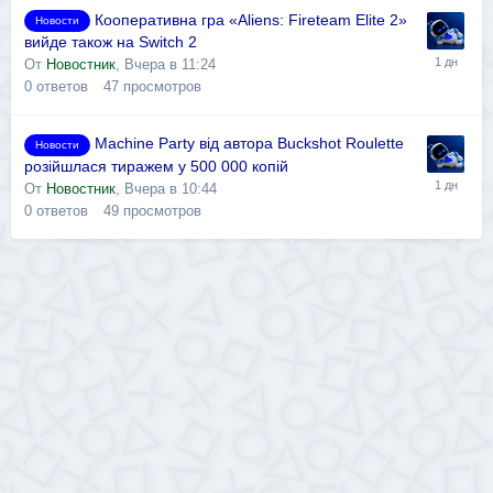
Кооперативна гра «Aliens: Fireteam Elite 2»
Новости
вийде також на Switch 2
От
Новостник
,
Вчера в 11:24
0
ответов
47
просмотров
Machine Party від автора Buckshot Roulette
Новости
розійшлася тиражем у 500 000 копій
От
Новостник
,
Вчера в 10:44
0
ответов
49
просмотров