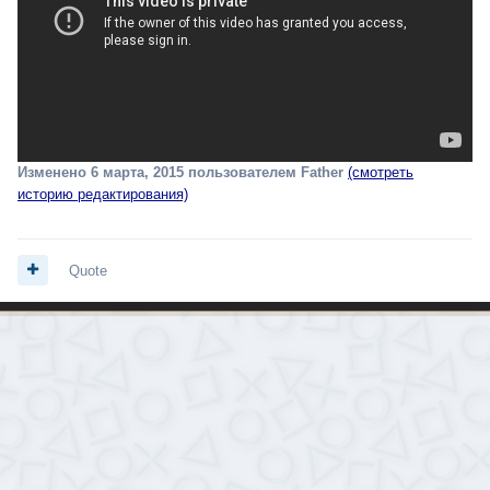
Изменено
6 марта, 2015
пользователем Father
(смотреть
историю редактирования)
Quote