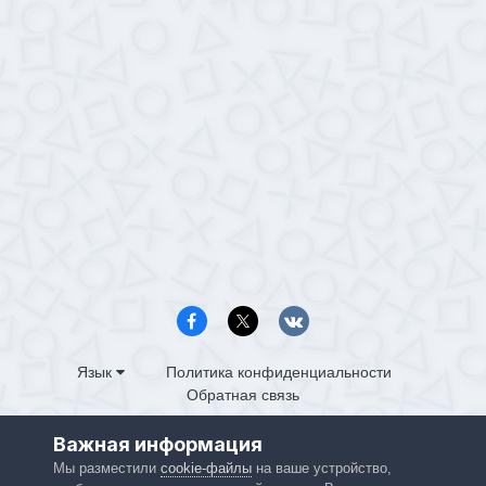
Язык
Политика конфиденциальности
Обратная связь
PS4.in.ua
Важная информация
Powered by Invision Community
Мы разместили
cookie-файлы
на ваше устройство,