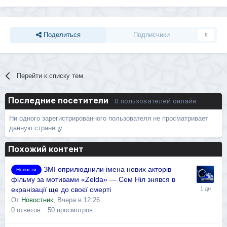
Поделиться
Подписчики
0
Перейти к списку тем
Последние посетители
0 пользователей онлайн
Ни одного зарегистрированного пользователя не просматривает
данную страницу
Похожий контент
ЗМІ оприлюднили імена нових акторів
Новости
фільму за мотивами «Zelda» — Сем Ніл знявся в
екранізації ще до своєї смерті
От
Новостник
,
Вчера в 12:26
0
ответов
50
просмотров