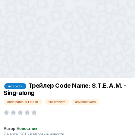
Трейлер Code Name: S.T.E.A.M. -
новости
Sing-along
code name: s.t.e.a.m.
fire emblem
advance wars
Автор
Новостник
7 марта, 2015
в
Игровые новости