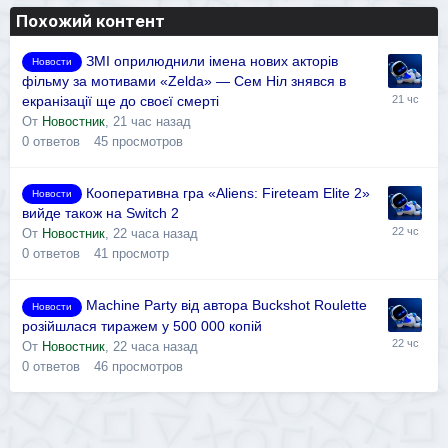
Похожий контент
ЗМІ оприлюднили імена нових акторів
Новости
фільму за мотивами «Zelda» — Сем Ніл знявся в
екранізації ще до своєї смерті
От
Новостник
,
21 час назад
0
ответов
45
просмотров
Кооперативна гра «Aliens: Fireteam Elite 2»
Новости
вийде також на Switch 2
От
Новостник
,
22 часа назад
0
ответов
41
просмотр
Machine Party від автора Buckshot Roulette
Новости
розійшлася тиражем у 500 000 копій
От
Новостник
,
22 часа назад
0
ответов
46
просмотров