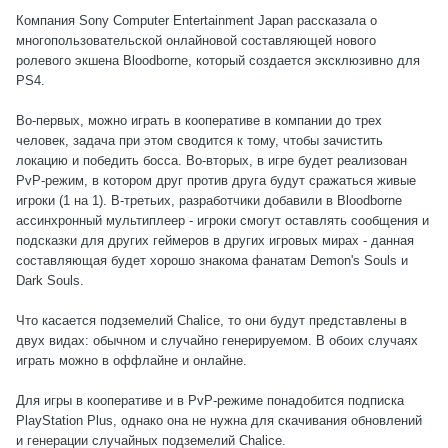
Компания Sony Computer Entertainment Japan рассказала о
многопользовательской онлайновой составляющей нового
ролевого экшена Bloodborne, который создается эксклюзивно для
PS4.
Во-первых, можно играть в кооперативе в компании до трех
человек, задача при этом сводится к тому, чтобы зачистить
локацию и победить босса. Во-вторых, в игре будет реализован
PvP-режим, в котором друг против друга будут сражаться живые
игроки (1 на 1). В-третьих, разработчики добавили в Bloodborne
ассинхронный мультиплеер - игроки смогут оставлять сообщения и
подсказки для других геймеров в других игровых мирах - данная
составляющая будет хорошо знакома фанатам Demon's Souls и
Dark Souls.
Что касается подземелий Chalice, то они будут представлены в
двух видах: обычном и случайно генерируемом. В обоих случаях
играть можно в оффлайне и онлайне.
Для игры в кооперативе и в PvP-режиме понадобится подписка
PlayStation Plus, однако она не нужна для скачивания обновлений
и генерации случайных подземелий Chalice.