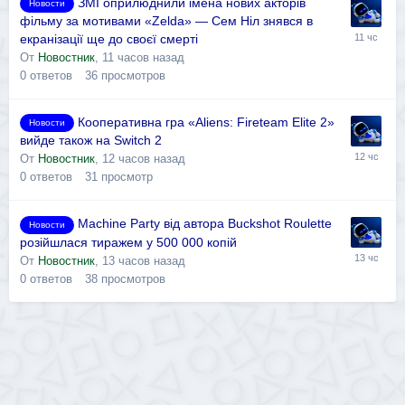
ЗМІ оприлюднили імена нових акторів
Новости
фільму за мотивами «Zelda» — Сем Ніл знявся в
екранізації ще до своєї смерті
От
Новостник
,
11 часов назад
0
ответов
36
просмотров
Кооперативна гра «Aliens: Fireteam Elite 2»
Новости
вийде також на Switch 2
От
Новостник
,
12 часов назад
0
ответов
31
просмотр
Machine Party від автора Buckshot Roulette
Новости
розійшлася тиражем у 500 000 копій
От
Новостник
,
13 часов назад
0
ответов
38
просмотров