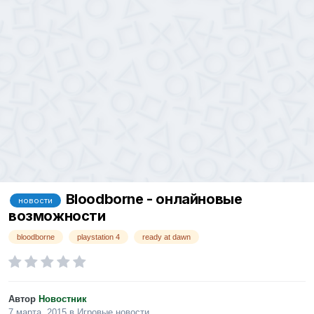
Bloodborne - онлайновые
новости
возможности
bloodborne
playstation 4
ready at dawn
Автор
Новостник
7 марта, 2015
в
Игровые новости