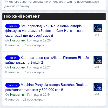
Ни одного зарегистрированного пользователя не просматривает
данную страницу
Похожий контент
ЗМІ оприлюднили імена нових акторів
Новости
фільму за мотивами «Zelda» — Сем Ніл знявся в
екранізації ще до своєї смерті
От
Новостник
,
Пятница в 12:26
0
ответов
57
просмотров
Кооперативна гра «Aliens: Fireteam Elite 2»
Новости
вийде також на Switch 2
От
Новостник
,
Пятница в 11:24
0
ответов
57
просмотров
Machine Party від автора Buckshot Roulette
Новости
розійшлася тиражем у 500 000 копій
От
Новостник
,
Пятница в 10:44
0
ответов
62
просмотра