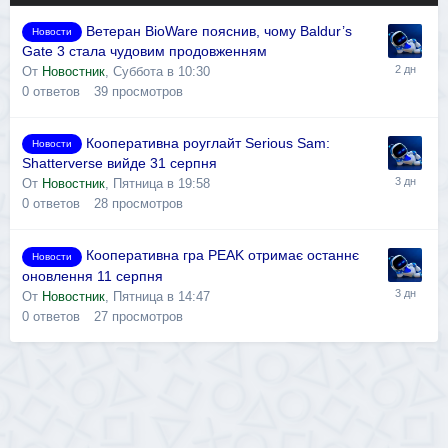
Ветеран BioWare пояснив, чому Baldur’s
Новости
Gate 3 стала чудовим продовженням
От
Новостник
,
Суббота в 10:30
0
ответов
39
просмотров
Кооперативна роуглайт Serious Sam:
Новости
Shatterverse вийде 31 серпня
От
Новостник
,
Пятница в 19:58
0
ответов
28
просмотров
Кооперативна гра PEAK отримає останнє
Новости
оновлення 11 серпня
От
Новостник
,
Пятница в 14:47
0
ответов
27
просмотров