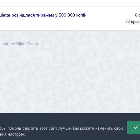
ulette розійшлася тиражем у 500 000 копій
0
38
прос
 and the Blind Forest
обы помочь сделать этот сайт лучше. Вы можете
изменить свои
ния настроек.