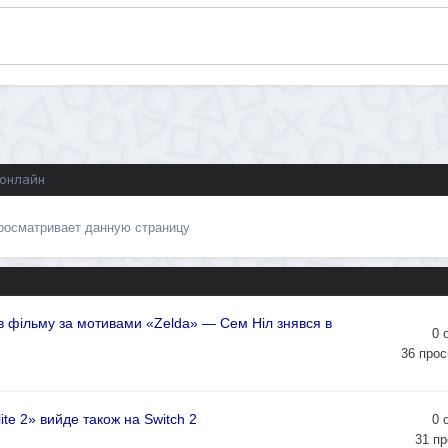
 онлайн
просматривает данную страницу
в фільму за мотивами «Zelda» — Сем Ніл знявся в
0
36
прос
ite 2» вийде також на Switch 2
0
31
пр