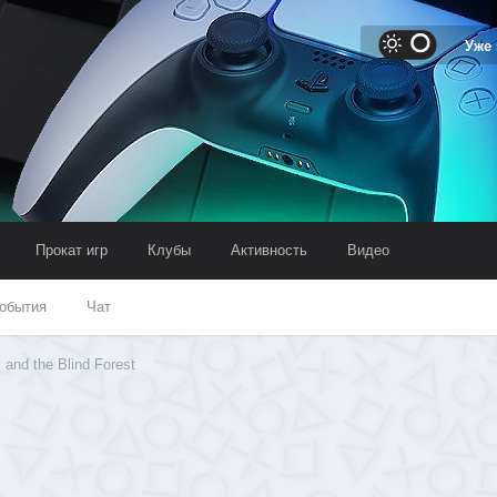
Уже
Прокат игр
Клубы
Активность
Видео
обытия
Чат
 and the Blind Forest