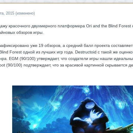
та, 2015
(изменено)
жу красочного двухмерного платформера Ori and the Blind Forest с
йновых обзоров игры.
c зафиксировано уже 19 обзоров, а средний балл проекта составляет
 Blind Forest одной из лучших игр года. Destructoid с такой же оцен
нра. EGM (90/100) утверждает, что создатели игры нашли идеальн
t (90/100) подтверждает, что за красивой картинкой скрывается 