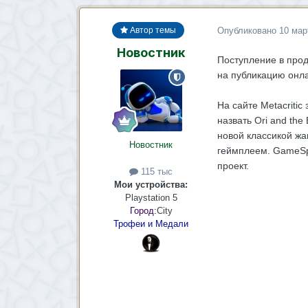
Опубликовано
10 мар
Автор темы
Новостник
Поступление в прода
на публикацию онла
На сайте Metacriti
назвать Ori and the
новой классикой жа
Новостник
геймплеем. GameSpo
проект.
115 тыс
Мои устройства:
Playstation 5
Город:
City
Трофеи и Медали