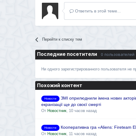
Ответить в этой теме...
Перейти к списку тем
Последние посетители
0 пользователей
Ни одного зарегистрированного пользователя не 
Похожий контент
ЗМІ оприлюднили імена нових акторі
Новости
екранізації ще до своєї смерті
От
Новостник
,
10 часов назад
Кооперативна гра «Aliens: Fireteam El
Новости
От
Новостник
,
11 часов назад