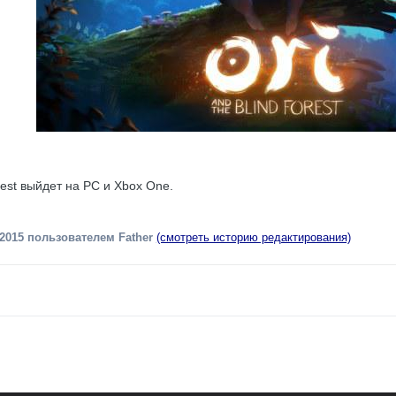
orest выйдет на РС и Xbox One.
 2015
пользователем Father
(смотреть историю редактирования)