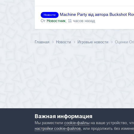
Machine Party від автора Buckshot Ro
Новости
От
Новостник
,
11 часов назад
Главная
Новости
Игровые новости
Оценки Ori
Важная информация
Мы разместили
cookie-файлы
на ваше устройство, чт
настройки cookie-файлов
, или продолжить без измене