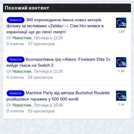
Похожий контент
ЗМІ оприлюднили імена нових акторів
Новости
фільму за мотивами «Zelda» — Сем Ніл знявся в
екранізації ще до своєї смерті
От
Новостник
,
Пятница в 12:26
0
ответов
57
просмотров
Кооперативна гра «Aliens: Fireteam Elite 2»
Новости
вийде також на Switch 2
От
Новостник
,
Пятница в 11:24
0
ответов
54
просмотра
Machine Party від автора Buckshot Roulette
Новости
розійшлася тиражем у 500 000 копій
От
Новостник
,
Пятница в 10:44
0
ответов
55
просмотров