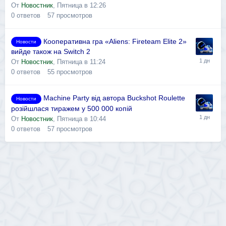
От
Новостник
,
Пятница в 12:26
0
ответов
57
просмотров
Кооперативна гра «Aliens: Fireteam Elite 2»
Новости
вийде також на Switch 2
От
Новостник
,
Пятница в 11:24
0
ответов
55
просмотров
Machine Party від автора Buckshot Roulette
Новости
розійшлася тиражем у 500 000 копій
От
Новостник
,
Пятница в 10:44
0
ответов
57
просмотров