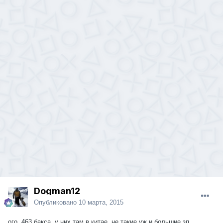
Dogman12
Опубликовано
10 марта, 2015
ого, 463 бакса. у них там в китае, не такие уж и большие зп..