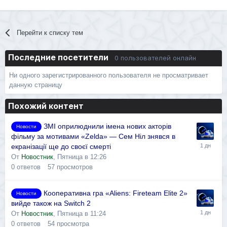
Перейти к списку тем
Последние посетители
0 пользователей онлайн
Ни одного зарегистрированного пользователя не просматривает
данную страницу
Похожий контент
ЗМІ оприлюднили імена нових акторів
Новости
фільму за мотивами «Zelda» — Сем Ніл знявся в
екранізації ще до своєї смерті
От
Новостник
,
Пятница в 12:26
0
ответов
57
просмотров
Кооперативна гра «Aliens: Fireteam Elite 2»
Новости
вийде також на Switch 2
От
Новостник
,
Пятница в 11:24
0
ответов
54
просмотра