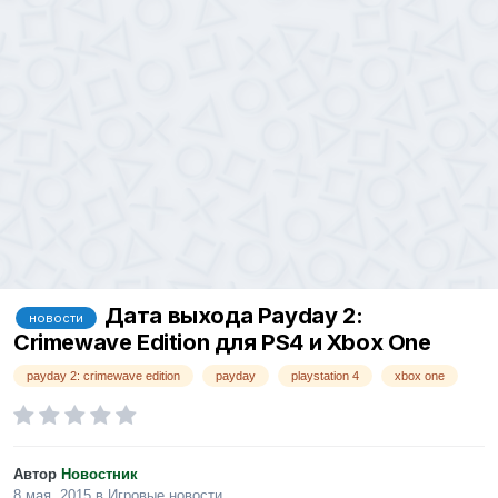
Дата выхода Payday 2:
новости
Crimewave Edition для PS4 и Xbox One
payday 2: crimewave edition
payday
playstation 4
xbox one
Автор
Новостник
8 мая, 2015
в
Игровые новости